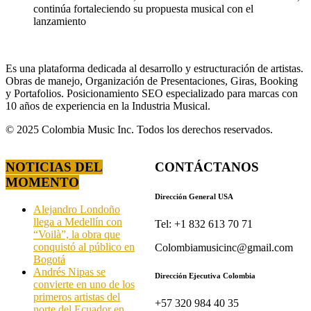
continúa fortaleciendo su propuesta musical con el
lanzamiento
Es una plataforma dedicada al desarrollo y estructuración de artistas.
Obras de manejo, Organización de Presentaciones, Giras, Booking
y Portafolios. Posicionamiento SEO especializado para marcas con
10 años de experiencia en la Industria Musical.
© 2025 Colombia Music Inc. Todos los derechos reservados.
NOTICIAS DEL
CONTÁCTANOS
MOMENTO
Dirección General USA
Alejandro Londoño
llega a Medellín con
Tel: +1 832 613 70 71
“Voilà”, la obra que
conquistó al público en
Colombiamusicinc@gmail.com
Bogotá
Andrés Nipas se
Dirección Ejecutiva Colombia
convierte en uno de los
primeros artistas del
+57 320 984 40 35
norte del Ecuador en