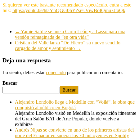
Si quieren ver este bastante recomendado espectáculo, entra a este
link:
https://youtu.be/htaYnQGG0hY?si=-ViwBoIQmu7JtqQk
←
Yamie Safdie se une a Carin León y a Lasso para una
versión reimaginada de “en otra vida”
Cristian del Valle lanza “De Hierro” su nuevo sencillo
cargado de amor y sentimiento
→
Deja una respuesta
Lo siento, debes estar
conectado
para publicar un comentario.
Buscar
Buscar
Alejandro Londoño llega a Medellín con “Voilà”, la obra que
conquistó al público en Bogotá
Alejandro Londoño visitó en Medellín la exposición itinerante
del Gran Salón BAT de Arte Popular, donde vuelve a
exhibirse
Andrés Nipas se convierte en uno de los primeros artistas del
norte del Ecuador en superar los 70 mil oyentes en Spotify