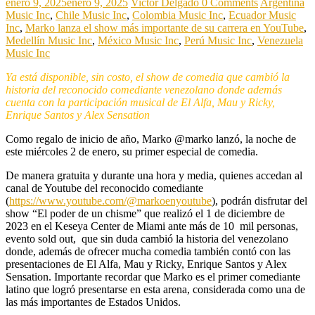
enero 9, 2025
enero 9, 2025
Victor Delgado
0 Comments
Argentina
Music Inc
,
Chile Music Inc
,
Colombia Music Inc
,
Ecuador Music
Inc
,
Marko lanza el show más importante de su carrera en YouTube
,
Medellín Music Inc
,
México Music Inc
,
Perú Music Inc
,
Venezuela
Music Inc
Ya está disponible, sin costo, el show de comedia que cambió la
historia del reconocido comediante venezolano donde además
cuenta con la participación musical de El Alfa, Mau y Ricky,
Enrique Santos y Alex Sensation
Como regalo de inicio de año, Marko @marko lanzó, la noche de
este miércoles 2 de enero, su primer especial de comedia.
De manera gratuita y durante una hora y media, quienes accedan al
canal de Youtube del reconocido comediante
(
https://www.youtube.com/@markoenyoutube
), podrán disfrutar del
show “El poder de un chisme” que realizó el 1 de diciembre de
2023 en el Keseya Center de Miami ante más de 10 mil personas,
evento sold out, que sin duda cambió la historia del venezolano
donde, además de ofrecer mucha comedia también contó con las
presentaciones de El Alfa, Mau y Ricky, Enrique Santos y Alex
Sensation. Importante recordar que Marko es el primer comediante
latino que logró presentarse en esta arena, considerada como una de
las más importantes de Estados Unidos.