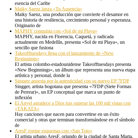
esencia del Caribe
Maiky Saenz lanza «Tu Ausencia»
Maiky Saenz, una producción que convierte el desamor en
una historia de resiliencia, crecimiento personal y esperanza.
Originario de
MAPHY conquista con «Sol de mi Playa»
MAPHY, nacida en Florencia, Caquetá, y radicada
actualmente en Medellín, presenta «Sol de mi Playa», un
sencillo que fusiona
Takeofftuesdays llega con el lanzamiento de «New
Beginnings»
El artista colombo-estadounidense Takeofftuesdays presenta
«New Beginnings», un álbum que representa una nueva etapa
artística y personal, donde la
Singger apuesta por la autenticidad con su nuevo EP 7FDP
Singger, artista bogotana que presenta «7FDP (Siete Formas
de Perrear)», un EP conceptual que marca un punto de
inflexión
El Anyel agradece a Dios tras superar las 100 mil vistas con
«TAKATA»
Hay canciones que nacen para convertirse en un éxito
comercial y otras que terminan transformándose en el símbolo
de
AresF rompe esquemas con «San Toto»
El artista urbano AresF, oriundo de la ciudad de Santa Marta,