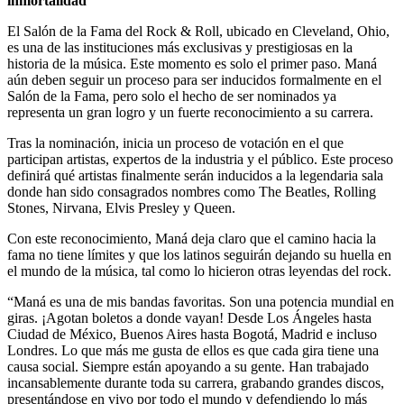
inmortalidad
El Salón de la Fama del Rock & Roll, ubicado en Cleveland, Ohio,
es una de las instituciones más exclusivas y prestigiosas en la
historia de la música. Este momento es solo el primer paso. Maná
aún deben seguir un proceso para ser inducidos formalmente en el
Salón de la Fama, pero solo el hecho de ser nominados ya
representa un gran logro y un fuerte reconocimiento a su carrera.
Tras la nominación, inicia un proceso de votación en el que
participan artistas, expertos de la industria y el público. Este proceso
definirá qué artistas finalmente serán inducidos a la legendaria sala
donde han sido consagrados nombres como The Beatles, Rolling
Stones, Nirvana, Elvis Presley y Queen.
Con este reconocimiento, Maná deja claro que el camino hacia la
fama no tiene límites y que los latinos seguirán dejando su huella en
el mundo de la música, tal como lo hicieron otras leyendas del rock.
“Maná es una de mis bandas favoritas. Son una potencia mundial en
giras. ¡Agotan boletos a donde vayan! Desde Los Ángeles hasta
Ciudad de México, Buenos Aires hasta Bogotá, Madrid e incluso
Londres. Lo que más me gusta de ellos es que cada gira tiene una
causa social. Siempre están apoyando a su gente. Han trabajado
incansablemente durante toda su carrera, grabando grandes discos,
presentándose en vivo por todo el mundo y defendiendo lo más