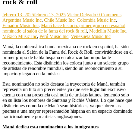
rock & roll
febrero 13, 2025
febrero 13, 2025
Victor Delgado
0 Comments
Argentina Music Inc
,
Chile Music Inc
,
Colombia Music Inc
,
Ecuador Music Inc
,
Maná hace historia: primer grupo en español
nominado al salón de la fama del rock & roll
,
Medellín Music Inc
,
México Music Inc
,
Perú Music Inc
,
Venezuela Music Inc
Maná, la emblemática banda mexicana de rock en español, ha sido
nominada al Salón de la Fama del Rock & Roll, convirtiéndose en el
primer grupo de habla hispana en alcanzar tan importante
reconocimiento. Esta distinción los coloca junto a un selecto grupo
de artistas de renombre mundial, siendo un reconocimiento a su
impacto y legado en la música.
Esta nominación no solo destaca la trayectoria de Maná, también
representa un hito sin precedentes ya que este lugar tan exclusivo
cuenta con una presencia casi nula de artistas latinos, teniendo solo
en su lista los nombres de Santana y Richie Valens. Lo que hace que
distinciones como la de Maná sean históricas, ya que abren las
puertas a una mayor representación hispana en un espacio dominado
tradicionalmente por artistas anglosajones.
Maná dedica esta nominación a los inmigrantes