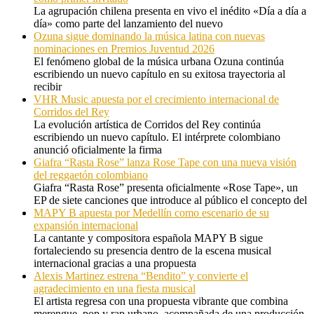
La agrupación chilena presenta en vivo el inédito «Día a día a
día» como parte del lanzamiento del nuevo
Ozuna sigue dominando la música latina con nuevas
nominaciones en Premios Juventud 2026
El fenómeno global de la música urbana Ozuna continúa
escribiendo un nuevo capítulo en su exitosa trayectoria al
recibir
VHR Music apuesta por el crecimiento internacional de
Corridos del Rey
La evolución artística de Corridos del Rey continúa
escribiendo un nuevo capítulo. El intérprete colombiano
anunció oficialmente la firma
Giafra “Rasta Rose” lanza Rose Tape con una nueva visión
del reggaetón colombiano
Giafra “Rasta Rose” presenta oficialmente «Rose Tape», un
EP de siete canciones que introduce al público el concepto del
MAPY B apuesta por Medellín como escenario de su
expansión internacional
La cantante y compositora española MAPY B sigue
fortaleciendo su presencia dentro de la escena musical
internacional gracias a una propuesta
Alexis Martinez estrena “Bendito” y convierte el
agradecimiento en una fiesta musical
El artista regresa con una propuesta vibrante que combina
merengue, pop y rap urbano, acompañada de una producción