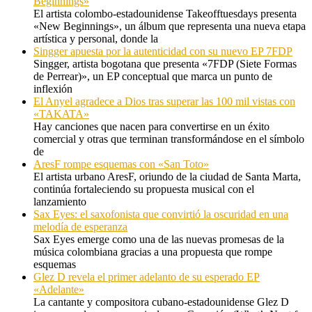
Beginnings»
El artista colombo-estadounidense Takeofftuesdays presenta
«New Beginnings», un álbum que representa una nueva etapa
artística y personal, donde la
Singger apuesta por la autenticidad con su nuevo EP 7FDP
Singger, artista bogotana que presenta «7FDP (Siete Formas
de Perrear)», un EP conceptual que marca un punto de
inflexión
El Anyel agradece a Dios tras superar las 100 mil vistas con
«TAKATA»
Hay canciones que nacen para convertirse en un éxito
comercial y otras que terminan transformándose en el símbolo
de
AresF rompe esquemas con «San Toto»
El artista urbano AresF, oriundo de la ciudad de Santa Marta,
continúa fortaleciendo su propuesta musical con el
lanzamiento
Sax Eyes: el saxofonista que convirtió la oscuridad en una
melodía de esperanza
Sax Eyes emerge como una de las nuevas promesas de la
música colombiana gracias a una propuesta que rompe
esquemas
Glez D revela el primer adelanto de su esperado EP
«Adelante»
La cantante y compositora cubano-estadounidense Glez D