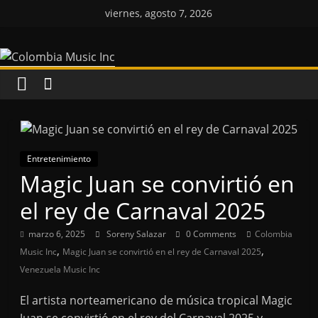
Saltar
viernes, agosto 7, 2026
al
Colombia
contenido
Music
Inc
Colombia
Entretenimiento
Music
Magic Juan se convirtió en
Inc
el rey de Carnaval 2025
marzo 6, 2025
Soreny Salazar
0 Comments
Colombia
,
,
Music Inc
Magic Juan se convirtió en el rey de Carnaval 2025
Venezuela Music Inc
El artista norteamericano de música tropical Magic