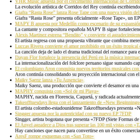
VHR Music apuesta por el crecimiento internacional de Corrid
La evolución artística de Corridos del Rey continúa escribiendo
Giafra “Rasta Rose” lanza Rose Tape con una nueva visión de
Giafra “Rasta Rose” presenta oficialmente «Rose Tape», un EP d
MAPY B apuesta por Medellín como escenario de su expansión
La cantante y compositora española MAPY B sigue fortaleciendo
Alexis Martinez estrena “Bendito” y convierte el agradecimient
El artista regresa con una propuesta vibrante que combina me
Luccas Rivera convierte el amor prohibido en un éxito tropica
La canción deja de lado el drama tradicional del romance para 
Dayan Flor fortalece la presencia del Perú en la música internac
La internacionalización del folclore peruano sigue sumando capí
El colombiano Aron conquista nuevos territorios musicales co
Aron continúa consolidando su proyección internacional con el
Maiky Saenz lanza «Tu Ausencia»
Maiky Saenz, una producción que convierte el desamor en una hi
MAPHY conquista con «Sol de mi Playa»
MAPHY, nacida en Florencia, Caquetá, y radicada actualmente e
Takeofftuesdays llega con el lanzamiento de «New Beginnings
El artista colombo-estadounidense Takeofftuesdays presenta «N
Singger apuesta por la autenticidad con su nuevo EP 7FDP
Singger, artista bogotana que presenta «7FDP (Siete Formas de
El Anyel agradece a Dios tras superar las 100 mil vistas con
Hay canciones que nacen para convertirse en un éxito comercia
AresF rompe esquemas con «San Toto»