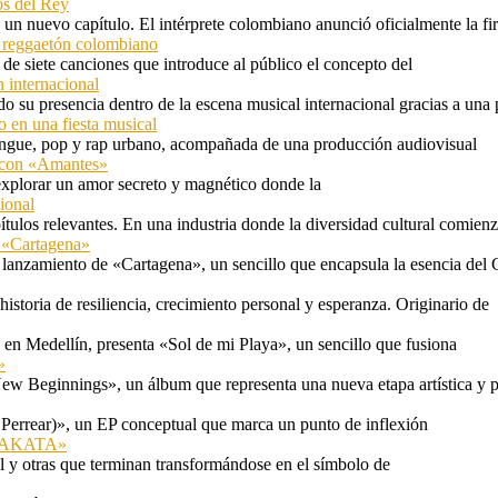
os del Rey
 un nuevo capítulo. El intérprete colombiano anunció oficialmente la f
l reggaetón colombiano
e siete canciones que introduce al público el concepto del
 internacional
 su presencia dentro de la escena musical internacional gracias a una 
o en una fiesta musical
rengue, pop y rap urbano, acompañada de una producción audiovisual
l con «Amantes»
explorar un amor secreto y magnético donde la
ional
tulos relevantes. En una industria donde la diversidad cultural comien
n «Cartagena»
 lanzamiento de «Cartagena», un sencillo que encapsula la esencia del 
storia de resiliencia, crecimiento personal y esperanza. Originario de
n Medellín, presenta «Sol de mi Playa», un sencillo que fusiona
»
ew Beginnings», un álbum que representa una nueva etapa artística y p
 Perrear)», un EP conceptual que marca un punto de inflexión
 «TAKATA»
l y otras que terminan transformándose en el símbolo de