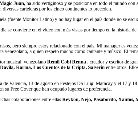
Magic Juan,
ha sido vertiginoso y se posiciona en todo el mundo con 
diversas carteleras por los cinco continentes lo preceden.
la (fuente Monitor Latino) y no hay lugar en el país donde no se escu
día se convierte en el video con más vistas por tiempo en la historia de 
sos, pero siempre estoy relacionado con el país. Mi manager es vene
ista venezolano, a quien respeto mucho como cantante y músico. El tem
ctor musical venezolano
Remil Cobi Renna
, creador y escritor de g
Davila, Karina, Los Cuentos de la Cripta, Salserin
entre otros. Ell
eria de Valencia, 13 de agosto en Festejos Da Luigi Maracay y el 17 y 1
 en su Free Cover que han ocupado lugares de preferencia.
uchas colaboraciones entre ellas
Reykon, Ñejo, Pasabordo, Xantos, 