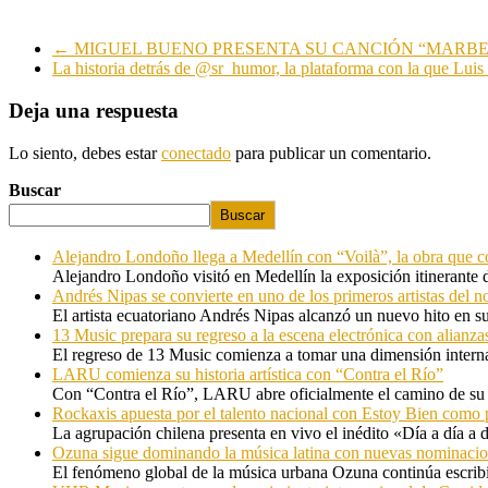
←
MIGUEL BUENO PRESENTA SU CANCIÓN “MARB
La historia detrás de @sr_humor, la plataforma con la que Lui
Deja una respuesta
Lo siento, debes estar
conectado
para publicar un comentario.
Buscar
Buscar
Alejandro Londoño llega a Medellín con “Voilà”, la obra que c
Alejandro Londoño visitó en Medellín la exposición itinerante
Andrés Nipas se convierte en uno de los primeros artistas del n
El artista ecuatoriano Andrés Nipas alcanzó un nuevo hito en s
13 Music prepara su regreso a la escena electrónica con alianza
El regreso de 13 Music comienza a tomar una dimensión internac
LARU comienza su historia artística con “Contra el Río”
Con “Contra el Río”, LARU abre oficialmente el camino de su 
Rockaxis apuesta por el talento nacional con Estoy Bien como 
La agrupación chilena presenta en vivo el inédito «Día a día a
Ozuna sigue dominando la música latina con nuevas nominaci
El fenómeno global de la música urbana Ozuna continúa escribie