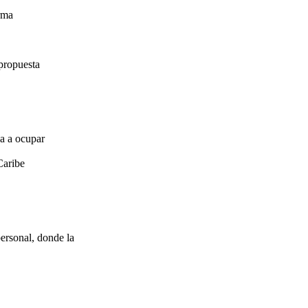
irma
propuesta
za a ocupar
Caribe
ersonal, donde la