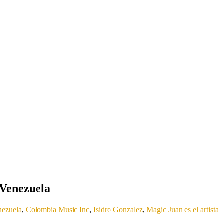
 Venezuela
nezuela
,
Colombia Music Inc
,
Isidro Gonzalez
,
Magic Juan es el artist