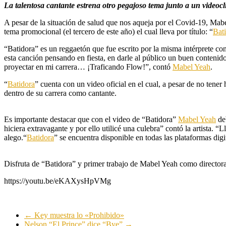
La talentosa cantante estrena otro pegajoso tema junto a un videocl
A pesar de la situación de salud que nos aqueja por el Covid-19, Mab
tema promocional (el tercero de este año) el cual lleva por título: “
Bat
“Batidora” es un reggaetón que fue escrito por la misma intérprete c
esta canción pensando en fiesta, en darle al público un buen contenido
proyectar en mi carrera… ¡Traficando Flow!”, contó
Mabel Yeah
.
“
Batidora
” cuenta con un video oficial en el cual, a pesar de no tener 
dentro de su carrera como cantante.
Es importante destacar que con el video de “Batidora”
Mabel Yeah
deb
hiciera extravagante y por ello utilicé una culebra” contó la artista. “
alego.“
Batidora
” se encuentra disponible en todas las plataformas digi
Disfruta de “Batidora” y primer trabajo de Mabel Yeah como directora
https://youtu.be/eKAXysHpVMg
←
Key muestra lo «Prohibido»
Nelson “El Prince” dice “Bye”
→