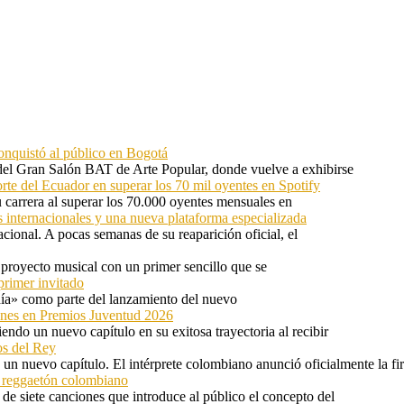
onquistó al público en Bogotá
 del Gran Salón BAT de Arte Popular, donde vuelve a exhibirse
orte del Ecuador en superar los 70 mil oyentes en Spotify
u carrera al superar los 70.000 oyentes mensuales en
s internacionales y una nueva plataforma especializada
ional. A pocas semanas de su reaparición oficial, el
proyecto musical con un primer sencillo que se
primer invitado
 día» como parte del lanzamiento del nuevo
ones en Premios Juventud 2026
ndo un nuevo capítulo en su exitosa trayectoria al recibir
os del Rey
 un nuevo capítulo. El intérprete colombiano anunció oficialmente la f
l reggaetón colombiano
e siete canciones que introduce al público el concepto del