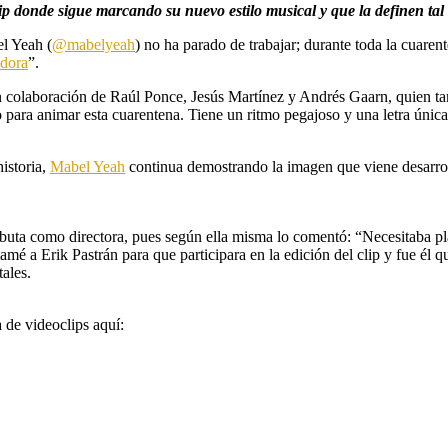
ip donde sigue marcando su nuevo estilo musical y que la definen tal 
el Yeah (
@mabelyeah
) no ha parado de trabajar; durante toda la cuar
idora
”.
on colaboración de Raúl Ponce, Jesús Martínez y Andrés Gaarn, quien t
 para animar esta cuarentena. Tiene un ritmo pegajoso y una letra única
historia,
Mabel Yeah
continua demostrando la imagen que viene desarro
uta como directora, pues según ella misma lo comentó: “Necesitaba pla
Llamé a Erik Pastrán para que participara en la edición del clip y fue él
tales.
 de videoclips aquí: