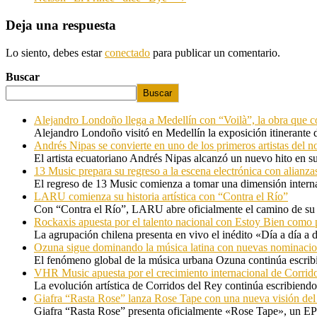
Deja una respuesta
Lo siento, debes estar
conectado
para publicar un comentario.
Buscar
Buscar
Alejandro Londoño llega a Medellín con “Voilà”, la obra que c
Alejandro Londoño visitó en Medellín la exposición itinerante
Andrés Nipas se convierte en uno de los primeros artistas del n
El artista ecuatoriano Andrés Nipas alcanzó un nuevo hito en s
13 Music prepara su regreso a la escena electrónica con alianza
El regreso de 13 Music comienza a tomar una dimensión internac
LARU comienza su historia artística con “Contra el Río”
Con “Contra el Río”, LARU abre oficialmente el camino de su 
Rockaxis apuesta por el talento nacional con Estoy Bien como 
La agrupación chilena presenta en vivo el inédito «Día a día a
Ozuna sigue dominando la música latina con nuevas nominaci
El fenómeno global de la música urbana Ozuna continúa escribie
VHR Music apuesta por el crecimiento internacional de Corrid
La evolución artística de Corridos del Rey continúa escribiendo
Giafra “Rasta Rose” lanza Rose Tape con una nueva visión de
Giafra “Rasta Rose” presenta oficialmente «Rose Tape», un EP d