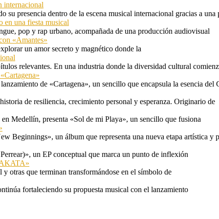
 internacional
 su presencia dentro de la escena musical internacional gracias a una 
o en una fiesta musical
rengue, pop y rap urbano, acompañada de una producción audiovisual
l con «Amantes»
explorar un amor secreto y magnético donde la
ional
tulos relevantes. En una industria donde la diversidad cultural comien
n «Cartagena»
 lanzamiento de «Cartagena», un sencillo que encapsula la esencia del 
storia de resiliencia, crecimiento personal y esperanza. Originario de
n Medellín, presenta «Sol de mi Playa», un sencillo que fusiona
»
ew Beginnings», un álbum que representa una nueva etapa artística y p
 Perrear)», un EP conceptual que marca un punto de inflexión
 «TAKATA»
l y otras que terminan transformándose en el símbolo de
ontinúa fortaleciendo su propuesta musical con el lanzamiento