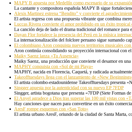
MAPY B apuesta por Medellín como escenario de su expansión
La cantante y compositora española MAPY B sigue fortaleciendo
Alexis Martinez estrena “Bendito” y convierte el agradecimient
El artista regresa con una propuesta vibrante que combina me
Luccas Rivera convierte el amor prohibido en un éxito tropica
La canción deja de lado el drama tradicional del romance para 
Dayan Flor fortalece la presencia del Perú en la música internac
La internacionalización del folclore peruano sigue sumando capí
El colombiano Aron conquista nuevos territorios musicales co
Aron continúa consolidando su proyección internacional con el
Maiky Saenz lanza «Tu Ausencia»
Maiky Saenz, una producción que convierte el desamor en una hi
MAPHY conquista con «Sol de mi Playa»
MAPHY, nacida en Florencia, Caquetá, y radicada actualmente e
Takeofftuesdays llega con el lanzamiento de «New Beginnings
El artista colombo-estadounidense Takeofftuesdays presenta «N
Singger apuesta por la autenticidad con su nuevo EP 7FDP
Singger, artista bogotana que presenta «7FDP (Siete Formas de
El Anyel agradece a Dios tras superar las 100 mil vistas con
Hay canciones que nacen para convertirse en un éxito comercia
AresF rompe esquemas con «San Toto»
El artista urbano AresF, oriundo de la ciudad de Santa Marta, c