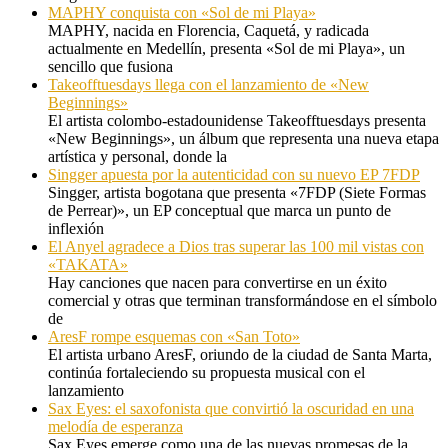
MAPHY conquista con «Sol de mi Playa»
MAPHY, nacida en Florencia, Caquetá, y radicada
actualmente en Medellín, presenta «Sol de mi Playa», un
sencillo que fusiona
Takeofftuesdays llega con el lanzamiento de «New
Beginnings»
El artista colombo-estadounidense Takeofftuesdays presenta
«New Beginnings», un álbum que representa una nueva etapa
artística y personal, donde la
Singger apuesta por la autenticidad con su nuevo EP 7FDP
Singger, artista bogotana que presenta «7FDP (Siete Formas
de Perrear)», un EP conceptual que marca un punto de
inflexión
El Anyel agradece a Dios tras superar las 100 mil vistas con
«TAKATA»
Hay canciones que nacen para convertirse en un éxito
comercial y otras que terminan transformándose en el símbolo
de
AresF rompe esquemas con «San Toto»
El artista urbano AresF, oriundo de la ciudad de Santa Marta,
continúa fortaleciendo su propuesta musical con el
lanzamiento
Sax Eyes: el saxofonista que convirtió la oscuridad en una
melodía de esperanza
Sax Eyes emerge como una de las nuevas promesas de la