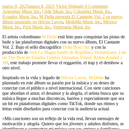
marzo 8, 2025
marzo 8, 2025
Victor Delgado
0 Comments
Argentina Music Inc
,
Chile Music Inc
,
Colombia Music Inc
,
Ecuador Music Inc
,
M Delta presenta El Cantante Vol. 2 su nuevo
álbum inspirado en Héctor Lavoe
,
Medellín Music Inc
,
México
Music Inc
,
Perú Music Inc
,
Venezuela Music Inc
El artista colombiano
M Delta
está listo para conquistar las pistas de
baile y las plataformas digitales con su nuevo álbum, El Cantante
Vol. 2. Bajo el sello discográfico
Delta Boyz Inc
y con la
producción de
Sofi La Magia,Sandy de República Dominicana ,Lito
on The Beat de Estados Unidos Akenaton Visual, Robin Khaled y
JM
, este trabajo promete llevar el reggaetón, el trap y el dembow a
otro nivel.
Inspirado en la vida y legado de
Héctor Lavoe, M Delta
ha
plasmado en este álbum su pasión por la música y su deseo de
conectar con el público a nivel internacional. Con siete canciones
que abordan el amor, el desamor y la alegría, el artista busca que su
música llegue a muchas discotecas, barrios y especialmente que sea
un hit en plataformas digitales como TikTok, donde sus ritmos y
letras están diseñados para conectar con la audiencia actual.
«Mis canciones son un reflejo de la vida real, llevan mensajes de
motivación y alegría. Quiero que los jóvenes y adultos disfruten, se
identifiquen y compartan mi música con sus amigos y familiares»,