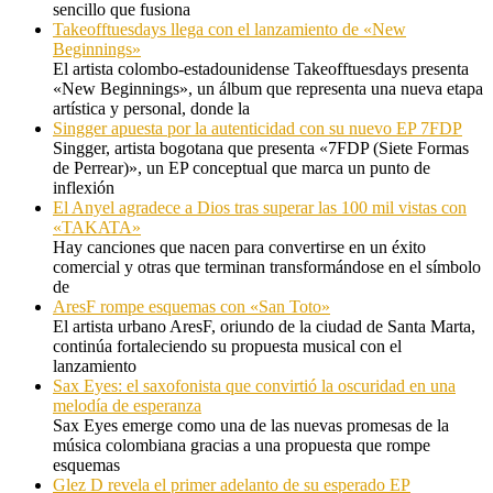
sencillo que fusiona
Takeofftuesdays llega con el lanzamiento de «New
Beginnings»
El artista colombo-estadounidense Takeofftuesdays presenta
«New Beginnings», un álbum que representa una nueva etapa
artística y personal, donde la
Singger apuesta por la autenticidad con su nuevo EP 7FDP
Singger, artista bogotana que presenta «7FDP (Siete Formas
de Perrear)», un EP conceptual que marca un punto de
inflexión
El Anyel agradece a Dios tras superar las 100 mil vistas con
«TAKATA»
Hay canciones que nacen para convertirse en un éxito
comercial y otras que terminan transformándose en el símbolo
de
AresF rompe esquemas con «San Toto»
El artista urbano AresF, oriundo de la ciudad de Santa Marta,
continúa fortaleciendo su propuesta musical con el
lanzamiento
Sax Eyes: el saxofonista que convirtió la oscuridad en una
melodía de esperanza
Sax Eyes emerge como una de las nuevas promesas de la
música colombiana gracias a una propuesta que rompe
esquemas
Glez D revela el primer adelanto de su esperado EP