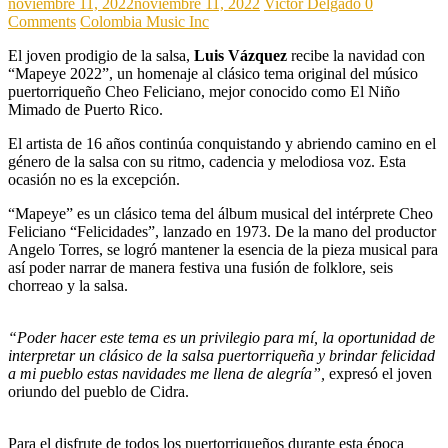
noviembre 11, 2022
noviembre 11, 2022
Victor Delgado
0
Comments
Colombia Music Inc
El joven prodigio de la salsa,
Luis Vázquez
recibe la navidad con
“Mapeye 2022”, un homenaje al clásico tema original del músico
puertorriqueño Cheo Feliciano, mejor conocido como El Niño
Mimado de Puerto Rico.
El artista de 16 años continúa conquistando y abriendo camino en el
género de la salsa con su ritmo, cadencia y melodiosa voz. Esta
ocasión no es la excepción.
“Mapeye” es un clásico tema del álbum musical del intérprete Cheo
Feliciano “Felicidades”, lanzado en 1973. De la mano del productor
Angelo Torres, se logró mantener la esencia de la pieza musical para
así poder narrar de manera festiva una fusión de folklore, seis
chorreao y la salsa.
“Poder hacer este tema es un privilegio para mí, la oportunidad de
interpretar un clásico de la salsa puertorriqueña y brindar felicidad
a mi pueblo estas navidades me llena de alegría”,
expresó el joven
oriundo del pueblo de Cidra.
Para el disfrute de todos los puertorriqueños durante esta época