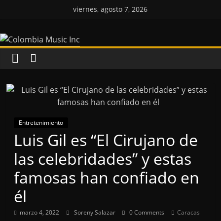
Saltar
viernes, agosto 7, 2026
al
Colombia
contenido
Music
Inc
Colombia
Music
Entretenimiento
Inc
Luis Gil es “El Cirujano de
las celebridades” y estas
famosas han confiado en
él
marzo 4, 2022
Soreny Salazar
0 Comments
Caracas