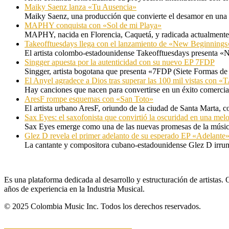
Maiky Saenz lanza «Tu Ausencia»
Maiky Saenz, una producción que convierte el desamor en una hi
MAPHY conquista con «Sol de mi Playa»
MAPHY, nacida en Florencia, Caquetá, y radicada actualmente e
Takeofftuesdays llega con el lanzamiento de «New Beginnings
El artista colombo-estadounidense Takeofftuesdays presenta «N
Singger apuesta por la autenticidad con su nuevo EP 7FDP
Singger, artista bogotana que presenta «7FDP (Siete Formas de
El Anyel agradece a Dios tras superar las 100 mil vistas con
Hay canciones que nacen para convertirse en un éxito comercia
AresF rompe esquemas con «San Toto»
El artista urbano AresF, oriundo de la ciudad de Santa Marta, c
Sax Eyes: el saxofonista que convirtió la oscuridad en una mel
Sax Eyes emerge como una de las nuevas promesas de la músic
Glez D revela el primer adelanto de su esperado EP «Adelante
La cantante y compositora cubano-estadounidense Glez D irru
Es una plataforma dedicada al desarrollo y estructuración de artista
años de experiencia en la Industria Musical.
© 2025 Colombia Music Inc. Todos los derechos reservados.