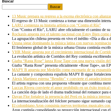
Buscar
Buscar
13 Music prepara su regreso a la escena electrónica con alianza
El regreso de 13 Music comienza a tomar una dimensión internac
LARU comienza su historia artística con “Contra el Río”
Con “Contra el Río”, LARU abre oficialmente el camino de su 
Rockaxis apuesta por el talento nacional con Estoy Bien como 
La agrupación chilena presenta en vivo el inédito «Día a día a
Ozuna sigue dominando la música latina con nuevas nominaci
El fenómeno global de la música urbana Ozuna continúa escribie
VHR Music apuesta por el crecimiento internacional de Corrid
La evolución artística de Corridos del Rey continúa escribiendo
Giafra “Rasta Rose” lanza Rose Tape con una nueva visión de
Giafra “Rasta Rose” presenta oficialmente «Rose Tape», un EP d
MAPY B apuesta por Medellín como escenario de su expansión
La cantante y compositora española MAPY B sigue fortaleciendo
Alexis Martinez estrena “Bendito” y convierte el agradecimient
El artista regresa con una propuesta vibrante que combina me
Luccas Rivera convierte el amor prohibido en un éxito tropica
La canción deja de lado el drama tradicional del romance para 
Dayan Flor fortalece la presencia del Perú en la música internac
La internacionalización del folclore peruano sigue sumando capí
El colombiano Aron conquista nuevos territorios musicales co
Aron continúa consolidando su proyección internacional con el