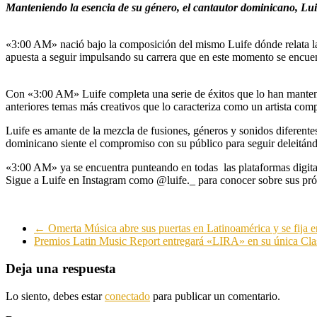
Manteniendo la esencia de su género, el cantautor dominicano, Lui
«3:00 AM» nació bajo la composición del mismo Luife dónde relata la 
apuesta a seguir impulsando su carrera que en este momento se encuen
Con «3:00 AM» Luife completa una serie de éxitos que lo han mantenido 
anteriores temas más creativos que lo caracteriza como un artista compl
Luife es amante de la mezcla de fusiones, géneros y sonidos diferente
dominicano siente el compromiso con su público para seguir deleitán
«3:00 AM» ya se encuentra punteando en todas las plataformas digita
Sigue a Luife en Instagram como @luife._ para conocer sobre sus pr
←
Omerta Música abre sus puertas en Latinoamérica y se fija e
Premios Latin Music Report entregará «LIRA» en su única Cl
Deja una respuesta
Lo siento, debes estar
conectado
para publicar un comentario.