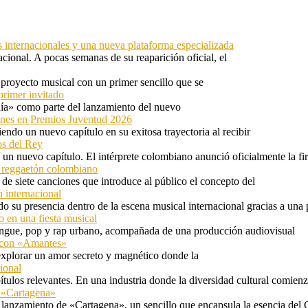
s internacionales y una nueva plataforma especializada
ional. A pocas semanas de su reaparición oficial, el
proyecto musical con un primer sencillo que se
primer invitado
 día» como parte del lanzamiento del nuevo
ones en Premios Juventud 2026
ndo un nuevo capítulo en su exitosa trayectoria al recibir
os del Rey
 un nuevo capítulo. El intérprete colombiano anunció oficialmente la f
l reggaetón colombiano
e siete canciones que introduce al público el concepto del
 internacional
 su presencia dentro de la escena musical internacional gracias a una 
o en una fiesta musical
rengue, pop y rap urbano, acompañada de una producción audiovisual
l con «Amantes»
explorar un amor secreto y magnético donde la
ional
tulos relevantes. En una industria donde la diversidad cultural comien
n «Cartagena»
 lanzamiento de «Cartagena», un sencillo que encapsula la esencia del 