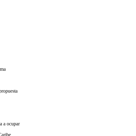
irma
propuesta
za a ocupar
Caribe