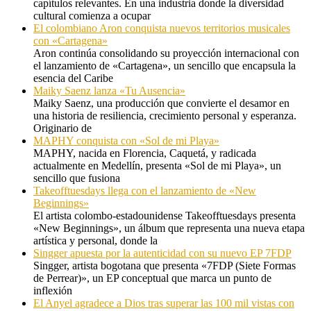
capítulos relevantes. En una industria donde la diversidad
cultural comienza a ocupar
El colombiano Aron conquista nuevos territorios musicales
con «Cartagena»
Aron continúa consolidando su proyección internacional con
el lanzamiento de «Cartagena», un sencillo que encapsula la
esencia del Caribe
Maiky Saenz lanza «Tu Ausencia»
Maiky Saenz, una producción que convierte el desamor en
una historia de resiliencia, crecimiento personal y esperanza.
Originario de
MAPHY conquista con «Sol de mi Playa»
MAPHY, nacida en Florencia, Caquetá, y radicada
actualmente en Medellín, presenta «Sol de mi Playa», un
sencillo que fusiona
Takeofftuesdays llega con el lanzamiento de «New
Beginnings»
El artista colombo-estadounidense Takeofftuesdays presenta
«New Beginnings», un álbum que representa una nueva etapa
artística y personal, donde la
Singger apuesta por la autenticidad con su nuevo EP 7FDP
Singger, artista bogotana que presenta «7FDP (Siete Formas
de Perrear)», un EP conceptual que marca un punto de
inflexión
El Anyel agradece a Dios tras superar las 100 mil vistas con