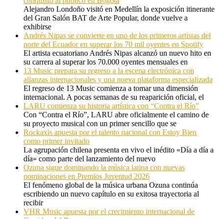
conquistó al público en Bogotá
Alejandro Londoño visitó en Medellín la exposición itinerante
del Gran Salón BAT de Arte Popular, donde vuelve a
exhibirse
Andrés Nipas se convierte en uno de los primeros artistas del
norte del Ecuador en superar los 70 mil oyentes en Spotify
El artista ecuatoriano Andrés Nipas alcanzó un nuevo hito en
su carrera al superar los 70.000 oyentes mensuales en
13 Music prepara su regreso a la escena electrónica con
alianzas internacionales y una nueva plataforma especializada
El regreso de 13 Music comienza a tomar una dimensión
internacional. A pocas semanas de su reaparición oficial, el
LARU comienza su historia artística con “Contra el Río”
Con “Contra el Río”, LARU abre oficialmente el camino de
su proyecto musical con un primer sencillo que se
Rockaxis apuesta por el talento nacional con Estoy Bien
como primer invitado
La agrupación chilena presenta en vivo el inédito «Día a día a
día» como parte del lanzamiento del nuevo
Ozuna sigue dominando la música latina con nuevas
nominaciones en Premios Juventud 2026
El fenómeno global de la música urbana Ozuna continúa
escribiendo un nuevo capítulo en su exitosa trayectoria al
recibir
VHR Music apuesta por el crecimiento internacional de