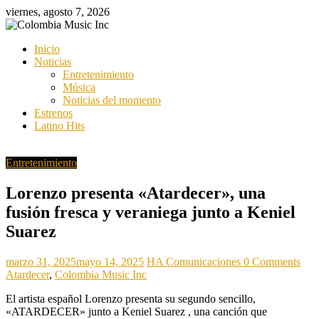
Saltar
viernes, agosto 7, 2026
al
contenido
Colombia
Inicio
Music
Noticias
Inc
Entretenimiento
Música
Colombia
Noticias del momento
Music
Estrenos
Inc
Latino Hits
Entretenimiento
Lorenzo presenta «Atardecer», una
fusión fresca y veraniega junto a Keniel
Suarez
marzo 31, 2025
mayo 14, 2025
HA Comunicaciones
0 Comments
Atardecer
,
Colombia Music Inc
El artista español Lorenzo presenta su segundo sencillo,
«ATARDECER» junto a Keniel Suarez , una canción que