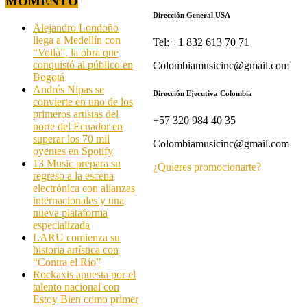
MOMENTO
Dirección General USA
Alejandro Londoño
llega a Medellín con
Tel: +1 832 613 70 71
“Voilà”, la obra que
conquistó al público en
Colombiamusicinc@gmail.com
Bogotá
Andrés Nipas se
Dirección Ejecutiva Colombia
convierte en uno de los
primeros artistas del
+57 320 984 40 35
norte del Ecuador en
superar los 70 mil
Colombiamusicinc@gmail.com
oyentes en Spotify
13 Music prepara su
¿Quieres promocionarte?
regreso a la escena
electrónica con alianzas
internacionales y una
nueva plataforma
especializada
LARU comienza su
historia artística con
“Contra el Río”
Rockaxis apuesta por el
talento nacional con
Estoy Bien como primer