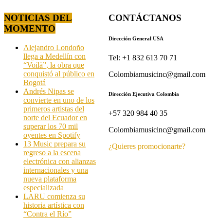
NOTICIAS DEL
CONTÁCTANOS
MOMENTO
Dirección General USA
Alejandro Londoño
llega a Medellín con
Tel: +1 832 613 70 71
“Voilà”, la obra que
conquistó al público en
Colombiamusicinc@gmail.com
Bogotá
Andrés Nipas se
Dirección Ejecutiva Colombia
convierte en uno de los
primeros artistas del
+57 320 984 40 35
norte del Ecuador en
superar los 70 mil
Colombiamusicinc@gmail.com
oyentes en Spotify
13 Music prepara su
¿Quieres promocionarte?
regreso a la escena
electrónica con alianzas
internacionales y una
nueva plataforma
especializada
LARU comienza su
historia artística con
“Contra el Río”