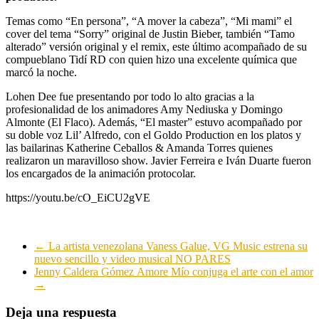
Temas como “En persona”, “A mover la cabeza”, “Mi mami” el
cover del tema “Sorry” original de Justin Bieber, también “Tamo
alterado” versión original y el remix, este último acompañado de su
compueblano Tidí RD con quien hizo una excelente química que
marcó la noche.
Lohen Dee fue presentando por todo lo alto gracias a la
profesionalidad de los animadores Amy Nediuska y Domingo
Almonte (El Flaco). Además, “El master” estuvo acompañado por
su doble voz Lil’ Alfredo, con el Goldo Production en los platos y
las bailarinas Katherine Ceballos & Amanda Torres quienes
realizaron un maravilloso show. Javier Ferreira e Iván Duarte fueron
los encargados de la animación protocolar.
https://youtu.be/cO_EiCU2gVE
←
La artista venezolana Vaness Galue, VG Music estrena su
nuevo sencillo y video musical NO PARES
Jenny Caldera Gómez Amore Mío conjuga el arte con el amor
→
Deja una respuesta