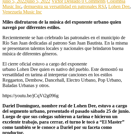
julio 5, 2022
julio 5, 2022
Victor Delgado
0 Comments
Colombia
Music Inc
,
demuestra su versatilidad en patronales RSJ
,
Lohen Dee
,
Venezuela Music Inc
Miles disfrutaron de la música del exponente urbano quien
navegó por diferentes estilos.
Recientemente se han celebrado las patronales en el municipio de
Río San Juan dedicadas al patrono San Juan Bautista. En la misma
se presentaron talentos locales y nacionales que brindaron buena
música de diferentes géneros.
El cierre oficial estuvo a cargo del exponente
urbano Lohen Dee quien es nativo del pueblo. Este demostró su
versatilidad en tarima al interpretar canciones en los estilos
Reggaeton, Dembow, Dancehall, Electro Urbano, Pop Urbano,
Baladas Urbanas y otros.
https://youtu.be/jCqVt2g096g
Dariel Domínguez, nombre real de Lohen Dee, estuvo a cargo
del segmento urbano, presentado el pasado sábado 25 de junio.
Luego de que sus colegas subieron a tarima e hicieron un
excelente trabajo, para cerrar, el turno le tocó a “El Master”
como también se le conoce a Dariel por su faceta como
productor.