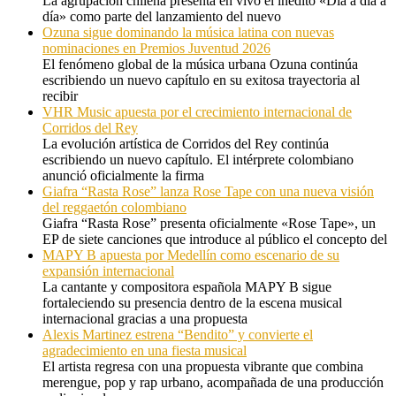
La agrupación chilena presenta en vivo el inédito «Día a día a
día» como parte del lanzamiento del nuevo
Ozuna sigue dominando la música latina con nuevas
nominaciones en Premios Juventud 2026
El fenómeno global de la música urbana Ozuna continúa
escribiendo un nuevo capítulo en su exitosa trayectoria al
recibir
VHR Music apuesta por el crecimiento internacional de
Corridos del Rey
La evolución artística de Corridos del Rey continúa
escribiendo un nuevo capítulo. El intérprete colombiano
anunció oficialmente la firma
Giafra “Rasta Rose” lanza Rose Tape con una nueva visión
del reggaetón colombiano
Giafra “Rasta Rose” presenta oficialmente «Rose Tape», un
EP de siete canciones que introduce al público el concepto del
MAPY B apuesta por Medellín como escenario de su
expansión internacional
La cantante y compositora española MAPY B sigue
fortaleciendo su presencia dentro de la escena musical
internacional gracias a una propuesta
Alexis Martinez estrena “Bendito” y convierte el
agradecimiento en una fiesta musical
El artista regresa con una propuesta vibrante que combina
merengue, pop y rap urbano, acompañada de una producción