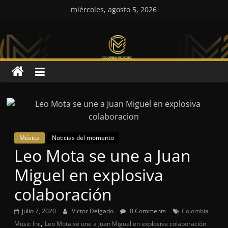
Saltar
miércoles, agosto 5, 2026
al
Colombia
contenido
Music
Inc
Colombia
Music
Inc
Música
Noticias del momento
Leo Mota se une a Juan
Miguel en explosiva
colaboración
julio 7, 2020
Victor Delgado
0 Comments
Colombia
,
Music Inc
Leo Mota se une a Juan Miguel en explosiva colaboración