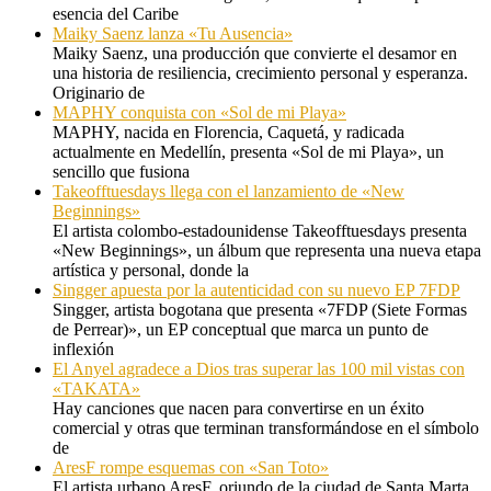
esencia del Caribe
Maiky Saenz lanza «Tu Ausencia»
Maiky Saenz, una producción que convierte el desamor en
una historia de resiliencia, crecimiento personal y esperanza.
Originario de
MAPHY conquista con «Sol de mi Playa»
MAPHY, nacida en Florencia, Caquetá, y radicada
actualmente en Medellín, presenta «Sol de mi Playa», un
sencillo que fusiona
Takeofftuesdays llega con el lanzamiento de «New
Beginnings»
El artista colombo-estadounidense Takeofftuesdays presenta
«New Beginnings», un álbum que representa una nueva etapa
artística y personal, donde la
Singger apuesta por la autenticidad con su nuevo EP 7FDP
Singger, artista bogotana que presenta «7FDP (Siete Formas
de Perrear)», un EP conceptual que marca un punto de
inflexión
El Anyel agradece a Dios tras superar las 100 mil vistas con
«TAKATA»
Hay canciones que nacen para convertirse en un éxito
comercial y otras que terminan transformándose en el símbolo
de
AresF rompe esquemas con «San Toto»
El artista urbano AresF, oriundo de la ciudad de Santa Marta,