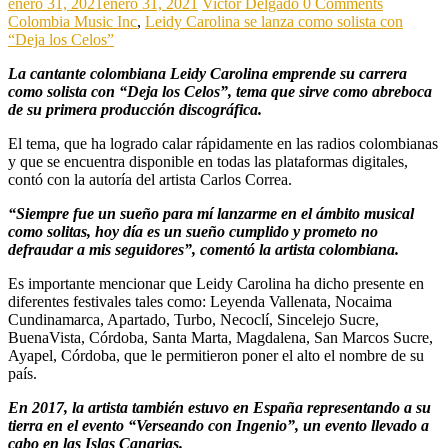
enero 31, 2021
enero 31, 2021
Victor Delgado
0 Comments
Colombia Music Inc
,
Leidy Carolina se lanza como solista con
“Deja los Celos”
La cantante colombiana Leidy Carolina emprende su carrera
como solista con “Deja los Celos”, tema que sirve como abreboca
de su primera producción discográfica.
El tema, que ha logrado calar rápidamente en las radios colombianas
y que se encuentra disponible en todas las plataformas digitales,
contó con la autoría del artista Carlos Correa.
“Siempre fue un sueño para mí lanzarme en el ámbito musical
como solitas, hoy día es un sueño cumplido y prometo no
defraudar a mis seguidores”, comentó la artista colombiana.
Es importante mencionar que Leidy Carolina ha dicho presente en
diferentes festivales tales como: Leyenda Vallenata, Nocaima
Cundinamarca, Apartado, Turbo, Necoclí, Sincelejo Sucre,
BuenaVista, Córdoba, Santa Marta, Magdalena, San Marcos Sucre,
Ayapel, Córdoba, que le permitieron poner el alto el nombre de su
país.
En 2017, la artista también estuvo en España representando a su
tierra en el evento “Verseando con Ingenio”, un evento llevado a
cabo en las Islas Canarias.