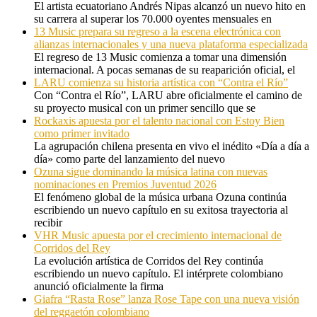
El artista ecuatoriano Andrés Nipas alcanzó un nuevo hito en
su carrera al superar los 70.000 oyentes mensuales en
13 Music prepara su regreso a la escena electrónica con
alianzas internacionales y una nueva plataforma especializada
El regreso de 13 Music comienza a tomar una dimensión
internacional. A pocas semanas de su reaparición oficial, el
LARU comienza su historia artística con “Contra el Río”
Con “Contra el Río”, LARU abre oficialmente el camino de
su proyecto musical con un primer sencillo que se
Rockaxis apuesta por el talento nacional con Estoy Bien
como primer invitado
La agrupación chilena presenta en vivo el inédito «Día a día a
día» como parte del lanzamiento del nuevo
Ozuna sigue dominando la música latina con nuevas
nominaciones en Premios Juventud 2026
El fenómeno global de la música urbana Ozuna continúa
escribiendo un nuevo capítulo en su exitosa trayectoria al
recibir
VHR Music apuesta por el crecimiento internacional de
Corridos del Rey
La evolución artística de Corridos del Rey continúa
escribiendo un nuevo capítulo. El intérprete colombiano
anunció oficialmente la firma
Giafra “Rasta Rose” lanza Rose Tape con una nueva visión
del reggaetón colombiano