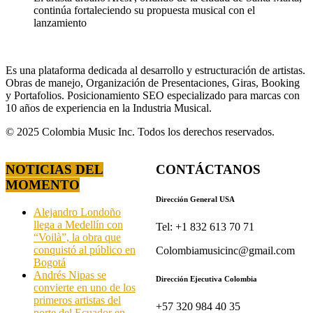
continúa fortaleciendo su propuesta musical con el
lanzamiento
Es una plataforma dedicada al desarrollo y estructuración de artistas.
Obras de manejo, Organización de Presentaciones, Giras, Booking
y Portafolios. Posicionamiento SEO especializado para marcas con
10 años de experiencia en la Industria Musical.
© 2025 Colombia Music Inc. Todos los derechos reservados.
NOTICIAS DEL
CONTÁCTANOS
MOMENTO
Dirección General USA
Alejandro Londoño
llega a Medellín con
Tel: +1 832 613 70 71
“Voilà”, la obra que
conquistó al público en
Colombiamusicinc@gmail.com
Bogotá
Andrés Nipas se
Dirección Ejecutiva Colombia
convierte en uno de los
primeros artistas del
+57 320 984 40 35
norte del Ecuador en