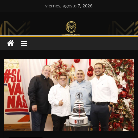
Saltar
viernes, agosto 7, 2026
al
Colombia
contenido
Music
Inc
Colombia
Music
Inc