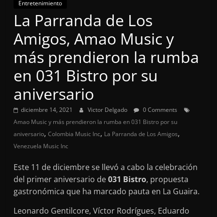
Entretenimiento
La Parranda de Los
Amigos, Amao Music y
más prendieron la rumba
en 031 Bistro por su
aniversario
diciembre 14, 2021
Victor Delgado
0 Comments
Amao Music y más prendieron la rumba en 031 Bistro por su
,
,
,
aniversario
Colombia Music Inc
La Parranda de Los Amigos
Venezuela Music Inc
Este 11 de diciembre se llevó a cabo la celebración
del primer aniversario de
031 Bistro
, propuesta
gastronómica que ha marcado pauta en La Guaira.
Leonardo Gentilcore, Víctor Rodrígues, Eduardo