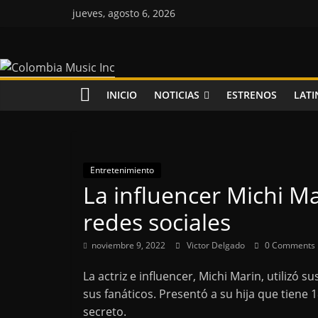
Saltar
jueves, agosto 6, 2026
al
contenido
Colombia
Music
INICIO
NOTICIAS
ESTRENOS
LATI
Inc
Colombia
Entretenimiento
Music
La influencer Michi Ma
Inc
redes sociales
noviembre 9, 2022
Victor Delgado
0 Comments
La actriz e influencer, Michi Marin, utilizó 
sus fanáticos. Presentó a su hija que tiene
secreto.