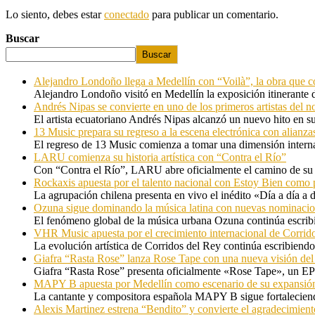
Lo siento, debes estar
conectado
para publicar un comentario.
Buscar
Buscar
Alejandro Londoño llega a Medellín con “Voilà”, la obra que c
Alejandro Londoño visitó en Medellín la exposición itinerante
Andrés Nipas se convierte en uno de los primeros artistas del n
El artista ecuatoriano Andrés Nipas alcanzó un nuevo hito en s
13 Music prepara su regreso a la escena electrónica con alianza
El regreso de 13 Music comienza a tomar una dimensión internac
LARU comienza su historia artística con “Contra el Río”
Con “Contra el Río”, LARU abre oficialmente el camino de su 
Rockaxis apuesta por el talento nacional con Estoy Bien como 
La agrupación chilena presenta en vivo el inédito «Día a día a
Ozuna sigue dominando la música latina con nuevas nominaci
El fenómeno global de la música urbana Ozuna continúa escribie
VHR Music apuesta por el crecimiento internacional de Corrid
La evolución artística de Corridos del Rey continúa escribiendo
Giafra “Rasta Rose” lanza Rose Tape con una nueva visión de
Giafra “Rasta Rose” presenta oficialmente «Rose Tape», un EP d
MAPY B apuesta por Medellín como escenario de su expansión
La cantante y compositora española MAPY B sigue fortaleciendo
Alexis Martinez estrena “Bendito” y convierte el agradecimient