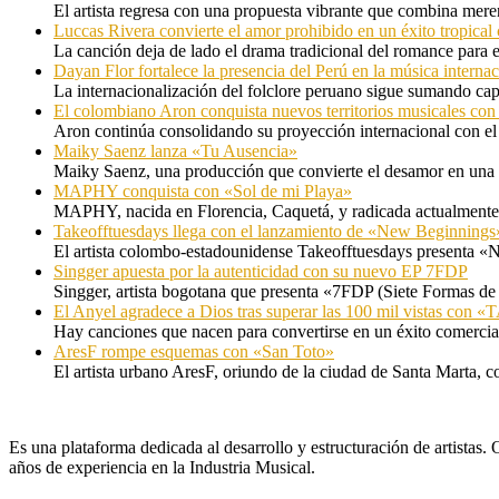
El artista regresa con una propuesta vibrante que combina me
Luccas Rivera convierte el amor prohibido en un éxito tropica
La canción deja de lado el drama tradicional del romance para 
Dayan Flor fortalece la presencia del Perú en la música internac
La internacionalización del folclore peruano sigue sumando capí
El colombiano Aron conquista nuevos territorios musicales co
Aron continúa consolidando su proyección internacional con el
Maiky Saenz lanza «Tu Ausencia»
Maiky Saenz, una producción que convierte el desamor en una hi
MAPHY conquista con «Sol de mi Playa»
MAPHY, nacida en Florencia, Caquetá, y radicada actualmente e
Takeofftuesdays llega con el lanzamiento de «New Beginnings
El artista colombo-estadounidense Takeofftuesdays presenta «N
Singger apuesta por la autenticidad con su nuevo EP 7FDP
Singger, artista bogotana que presenta «7FDP (Siete Formas de
El Anyel agradece a Dios tras superar las 100 mil vistas con
Hay canciones que nacen para convertirse en un éxito comercia
AresF rompe esquemas con «San Toto»
El artista urbano AresF, oriundo de la ciudad de Santa Marta, c
Es una plataforma dedicada al desarrollo y estructuración de artista
años de experiencia en la Industria Musical.