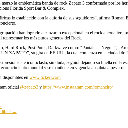
de marzo la emblemática banda de rock Zapato 3 conformada por los h
pions Florida Sport Bar & Complex.
líricas lo establecido con la euforia de sus seguidores”, afirma Roman E
oncierto.
rupación han logrado alcanzar lo excepcional en el rock alternativo, po
l representar los más puros géneros del Rock.
tivo, Hard Rock, Post Punk, Darkwave como: “Pantaletas Negras”, “Amo
 UN ZAPATO”, su gira en EE.UU., la cual comienza en la ciudad de Do
xpresionista e iconoclasta, sin duda, seguirá dejando su huella en la e
reconocimiento mundial y se mantiene en vigencia absoluta a pesar del 
n disponibles en
www.tickeri.com
ram oficial
@zapato3
y
https://www.instagram.com/romanelro/
o»
rdible!
→