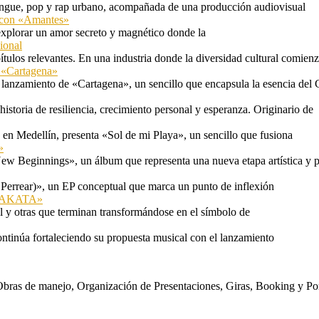
rengue, pop y rap urbano, acompañada de una producción audiovisual
l con «Amantes»
explorar un amor secreto y magnético donde la
ional
tulos relevantes. En una industria donde la diversidad cultural comien
n «Cartagena»
 lanzamiento de «Cartagena», un sencillo que encapsula la esencia del 
storia de resiliencia, crecimiento personal y esperanza. Originario de
n Medellín, presenta «Sol de mi Playa», un sencillo que fusiona
»
ew Beginnings», un álbum que representa una nueva etapa artística y p
 Perrear)», un EP conceptual que marca un punto de inflexión
 «TAKATA»
l y otras que terminan transformándose en el símbolo de
ontinúa fortaleciendo su propuesta musical con el lanzamiento
s. Obras de manejo, Organización de Presentaciones, Giras, Booking y P