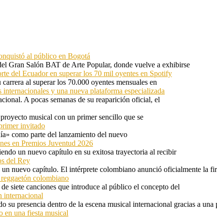
onquistó al público en Bogotá
 del Gran Salón BAT de Arte Popular, donde vuelve a exhibirse
orte del Ecuador en superar los 70 mil oyentes en Spotify
u carrera al superar los 70.000 oyentes mensuales en
s internacionales y una nueva plataforma especializada
ional. A pocas semanas de su reaparición oficial, el
proyecto musical con un primer sencillo que se
primer invitado
 día» como parte del lanzamiento del nuevo
ones en Premios Juventud 2026
ndo un nuevo capítulo en su exitosa trayectoria al recibir
os del Rey
 un nuevo capítulo. El intérprete colombiano anunció oficialmente la f
l reggaetón colombiano
e siete canciones que introduce al público el concepto del
 internacional
 su presencia dentro de la escena musical internacional gracias a una 
o en una fiesta musical