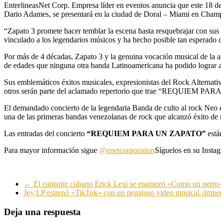
EntrelineasNet Corp. Empresa líder en eventos anuncia que este 18 
Dario Adames, se presentará en la ciudad de Doral – Miami en Cham
“Zapato 3 promete hacer temblar la escena hasta resquebrajar con sus 
vinculado a los legendarios músicos y ha hecho posible tan esperado c
Por más de 4 décadas, Zapato 3 y la genuina vocación musical de la ag
de edades que ninguna otra banda Latinoamericana ha podido lograr a
Sus emblemáticos éxitos musicales, expresionistas del Rock Alterna
otros serán parte del aclamado repertorio que trae “REQUIEM PARA
El demandado concierto de la legendaria Banda de culto al rock Neo e
una de las primeras bandas venezolanas de rock que alcanzó éxito de 
Las entradas del concierto
“REQUIEM PARA UN ZAPATO”
está
Para mayor información sigue
@enetcorporation
Síguelos en su Instag
←
El cantante cubano Erick Lexi se enamoró «Como un perr
Jey LP estrenó «TikTok» con un pegajoso video musical ¡Impe
Deja una respuesta