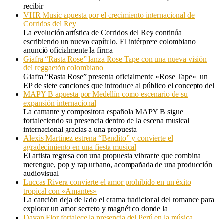
recibir
VHR Music apuesta por el crecimiento internacional de
Corridos del Rey
La evolución artística de Corridos del Rey continúa
escribiendo un nuevo capítulo. El intérprete colombiano
anunció oficialmente la firma
Giafra “Rasta Rose” lanza Rose Tape con una nueva visión
del reggaetón colombiano
Giafra “Rasta Rose” presenta oficialmente «Rose Tape», un
EP de siete canciones que introduce al público el concepto del
MAPY B apuesta por Medellín como escenario de su
expansión internacional
La cantante y compositora española MAPY B sigue
fortaleciendo su presencia dentro de la escena musical
internacional gracias a una propuesta
Alexis Martinez estrena “Bendito” y convierte el
agradecimiento en una fiesta musical
El artista regresa con una propuesta vibrante que combina
merengue, pop y rap urbano, acompañada de una producción
audiovisual
Luccas Rivera convierte el amor prohibido en un éxito
tropical con «Amantes»
La canción deja de lado el drama tradicional del romance para
explorar un amor secreto y magnético donde la
Dayan Flor fortalece la presencia del Perú en la música