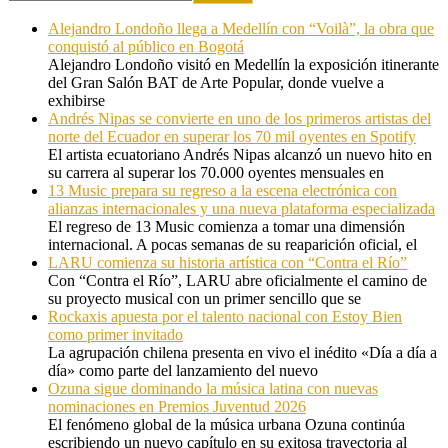
Alejandro Londoño llega a Medellín con “Voilà”, la obra que
conquistó al público en Bogotá
Alejandro Londoño visitó en Medellín la exposición itinerante
del Gran Salón BAT de Arte Popular, donde vuelve a
exhibirse
Andrés Nipas se convierte en uno de los primeros artistas del
norte del Ecuador en superar los 70 mil oyentes en Spotify
El artista ecuatoriano Andrés Nipas alcanzó un nuevo hito en
su carrera al superar los 70.000 oyentes mensuales en
13 Music prepara su regreso a la escena electrónica con
alianzas internacionales y una nueva plataforma especializada
El regreso de 13 Music comienza a tomar una dimensión
internacional. A pocas semanas de su reaparición oficial, el
LARU comienza su historia artística con “Contra el Río”
Con “Contra el Río”, LARU abre oficialmente el camino de
su proyecto musical con un primer sencillo que se
Rockaxis apuesta por el talento nacional con Estoy Bien
como primer invitado
La agrupación chilena presenta en vivo el inédito «Día a día a
día» como parte del lanzamiento del nuevo
Ozuna sigue dominando la música latina con nuevas
nominaciones en Premios Juventud 2026
El fenómeno global de la música urbana Ozuna continúa
escribiendo un nuevo capítulo en su exitosa trayectoria al