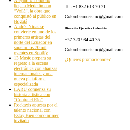
Alejandro Londoño
llega a Medellín con
Tel: +1 832 613 70 71
“Voilà”, la obra que
conquistó al público en
Colombiamusicinc@gmail.com
Bogotá
Andrés Nipas se
Dirección Ejecutiva Colombia
convierte en uno de los
primeros artistas del
+57 320 984 40 35
norte del Ecuador en
superar los 70 mil
Colombiamusicinc@gmail.com
oyentes en Spotify
13 Music prepara su
¿Quieres promocionarte?
regreso a la escena
electrónica con alianzas
internacionales y una
nueva plataforma
especializada
LARU comienza su
historia artística con
“Contra el Río”
Rockaxis apuesta por el
talento nacional con
Estoy Bien como primer
invitado