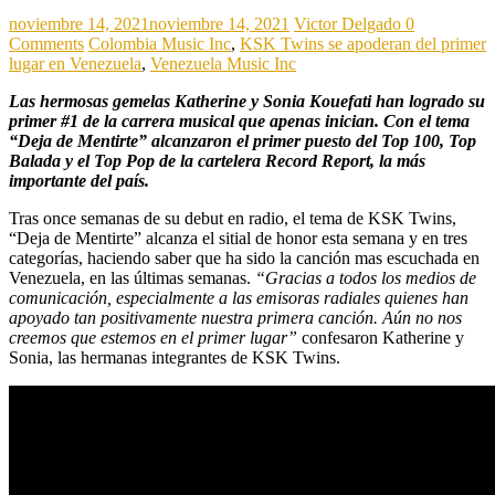
noviembre 14, 2021
noviembre 14, 2021
Victor Delgado
0
Comments
Colombia Music Inc
,
KSK Twins se apoderan del primer
lugar en Venezuela
,
Venezuela Music Inc
Las hermosas gemelas Katherine y Sonia Kouefati han logrado su
primer #1 de la carrera musical que apenas inician. Con el tema
“Deja de Mentirte” alcanzaron el primer puesto del Top 100, Top
Balada y el Top Pop de la cartelera Record Report, la más
importante del país.
Tras once semanas de su debut en radio, el tema de KSK Twins,
“Deja de Mentirte” alcanza el sitial de honor esta semana y en tres
categorías, haciendo saber que ha sido la canción mas escuchada en
Venezuela, en las últimas semanas.
“Gracias a todos los medios de
comunicación, especialmente a las emisoras radiales quienes han
apoyado tan positivamente nuestra primera canción. Aún no nos
creemos que estemos en el primer lugar”
confesaron Katherine y
Sonia, las hermanas integrantes de KSK Twins.