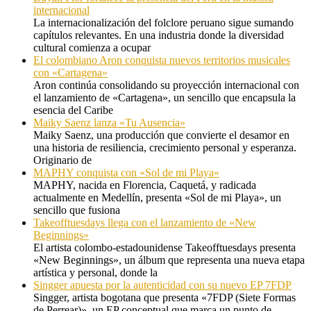
internacional
La internacionalización del folclore peruano sigue sumando
capítulos relevantes. En una industria donde la diversidad
cultural comienza a ocupar
El colombiano Aron conquista nuevos territorios musicales
con «Cartagena»
Aron continúa consolidando su proyección internacional con
el lanzamiento de «Cartagena», un sencillo que encapsula la
esencia del Caribe
Maiky Saenz lanza «Tu Ausencia»
Maiky Saenz, una producción que convierte el desamor en
una historia de resiliencia, crecimiento personal y esperanza.
Originario de
MAPHY conquista con «Sol de mi Playa»
MAPHY, nacida en Florencia, Caquetá, y radicada
actualmente en Medellín, presenta «Sol de mi Playa», un
sencillo que fusiona
Takeofftuesdays llega con el lanzamiento de «New
Beginnings»
El artista colombo-estadounidense Takeofftuesdays presenta
«New Beginnings», un álbum que representa una nueva etapa
artística y personal, donde la
Singger apuesta por la autenticidad con su nuevo EP 7FDP
Singger, artista bogotana que presenta «7FDP (Siete Formas
de Perrear)», un EP conceptual que marca un punto de