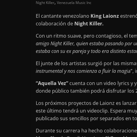
,
Night Killer
Venezuela Music Inc
El cantante venezolano
King Laionz
estrenó
colaboración de
Night Killer.
Con un ritmo suave, pero contagioso, el te
amigo Night Killer, quien estaba pasando por 
estaba con su ex pareja y todo era distinto esta
El junte de los artistas surgió por las mis
instrumental y nos comienza a fluir la mag
ia”,
“Aquella Vez”
cuenta con un video lyrics y 
donde público también podrá disfrutar los 
Los próximos proyectos de Laionz es lanzar
este último tendrá un videoclip. Espera mu
publicado sus sencillos por separados en to
Durante su carrera ha hecho colaboraciones 