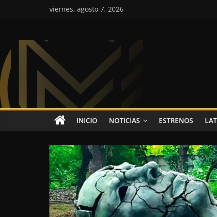
Saltar
viernes, agosto 7, 2026
al
contenido
Colombia
Music
Inc
Colombia
INICIO
NOTICIAS
ESTRENOS
LAT
Music
Inc