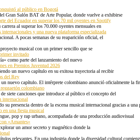
onquistó al público en Bogotá
 del Gran Salón BAT de Arte Popular, donde vuelve a exhibirse
orte del Ecuador en superar los 70 mil oyentes en Spotify
u carrera al superar los 70.000 oyentes mensuales en
s internacionales y una nueva plataforma especializada
ional. A pocas semanas de su reaparición oficial, el
proyecto musical con un primer sencillo que se
primer invitado
 día» como parte del lanzamiento del nuevo
ones en Premios Juventud 2026
ndo un nuevo capítulo en su exitosa trayectoria al recibir
os del Rey
 un nuevo capítulo. El intérprete colombiano anunció oficialmente la f
l reggaetón colombiano
e siete canciones que introduce al público el concepto del
 internacional
 su presencia dentro de la escena musical internacional gracias a una 
o en una fiesta musical
rengue, pop y rap urbano, acompañada de una producción audiovisual
l con «Amantes»
explorar un amor secreto y magnético donde la
ional
tulos relevantes. En una industria donde la diversidad cultural comien