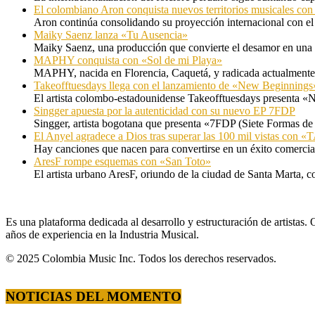
El colombiano Aron conquista nuevos territorios musicales co
Aron continúa consolidando su proyección internacional con el
Maiky Saenz lanza «Tu Ausencia»
Maiky Saenz, una producción que convierte el desamor en una hi
MAPHY conquista con «Sol de mi Playa»
MAPHY, nacida en Florencia, Caquetá, y radicada actualmente e
Takeofftuesdays llega con el lanzamiento de «New Beginnings
El artista colombo-estadounidense Takeofftuesdays presenta «N
Singger apuesta por la autenticidad con su nuevo EP 7FDP
Singger, artista bogotana que presenta «7FDP (Siete Formas de
El Anyel agradece a Dios tras superar las 100 mil vistas con
Hay canciones que nacen para convertirse en un éxito comercia
AresF rompe esquemas con «San Toto»
El artista urbano AresF, oriundo de la ciudad de Santa Marta, c
Es una plataforma dedicada al desarrollo y estructuración de artista
años de experiencia en la Industria Musical.
© 2025 Colombia Music Inc. Todos los derechos reservados.
NOTICIAS DEL MOMENTO