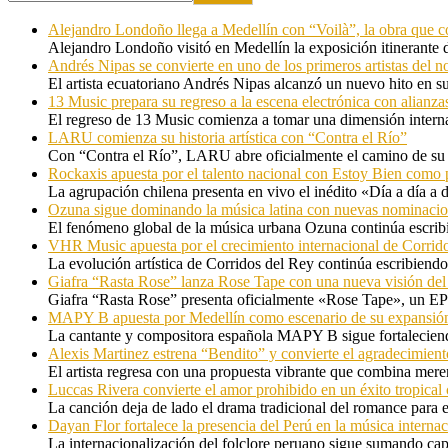
Alejandro Londoño llega a Medellín con “Voilà”, la obra que c
Alejandro Londoño visitó en Medellín la exposición itinerante
Andrés Nipas se convierte en uno de los primeros artistas del n
El artista ecuatoriano Andrés Nipas alcanzó un nuevo hito en s
13 Music prepara su regreso a la escena electrónica con alianza
El regreso de 13 Music comienza a tomar una dimensión internac
LARU comienza su historia artística con “Contra el Río”
Con “Contra el Río”, LARU abre oficialmente el camino de su 
Rockaxis apuesta por el talento nacional con Estoy Bien como 
La agrupación chilena presenta en vivo el inédito «Día a día a
Ozuna sigue dominando la música latina con nuevas nominaci
El fenómeno global de la música urbana Ozuna continúa escribie
VHR Music apuesta por el crecimiento internacional de Corrid
La evolución artística de Corridos del Rey continúa escribiendo
Giafra “Rasta Rose” lanza Rose Tape con una nueva visión de
Giafra “Rasta Rose” presenta oficialmente «Rose Tape», un EP d
MAPY B apuesta por Medellín como escenario de su expansión
La cantante y compositora española MAPY B sigue fortaleciendo
Alexis Martinez estrena “Bendito” y convierte el agradecimient
El artista regresa con una propuesta vibrante que combina me
Luccas Rivera convierte el amor prohibido en un éxito tropica
La canción deja de lado el drama tradicional del romance para 
Dayan Flor fortalece la presencia del Perú en la música internac
La internacionalización del folclore peruano sigue sumando capí