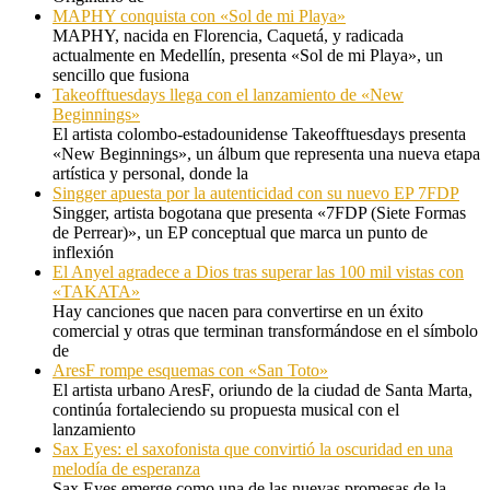
MAPHY conquista con «Sol de mi Playa»
MAPHY, nacida en Florencia, Caquetá, y radicada
actualmente en Medellín, presenta «Sol de mi Playa», un
sencillo que fusiona
Takeofftuesdays llega con el lanzamiento de «New
Beginnings»
El artista colombo-estadounidense Takeofftuesdays presenta
«New Beginnings», un álbum que representa una nueva etapa
artística y personal, donde la
Singger apuesta por la autenticidad con su nuevo EP 7FDP
Singger, artista bogotana que presenta «7FDP (Siete Formas
de Perrear)», un EP conceptual que marca un punto de
inflexión
El Anyel agradece a Dios tras superar las 100 mil vistas con
«TAKATA»
Hay canciones que nacen para convertirse en un éxito
comercial y otras que terminan transformándose en el símbolo
de
AresF rompe esquemas con «San Toto»
El artista urbano AresF, oriundo de la ciudad de Santa Marta,
continúa fortaleciendo su propuesta musical con el
lanzamiento
Sax Eyes: el saxofonista que convirtió la oscuridad en una
melodía de esperanza
Sax Eyes emerge como una de las nuevas promesas de la