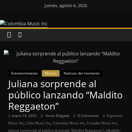
Saltar
jueves, agosto 6, 2026
al
Colombia
contenido
Music
Inc
Colombia
Music
Entretenimiento
Música
Noticias del momento
Inc
Juliana sorprende al
público lanzando “Maldito
Reggaeton”
enero 19, 2025
Victor Delgado
0 Comments
Argentina
,
,
,
,
Music Inc
Chile Music Inc
Colombia Music Inc
Ecuador Music Inc
,
Juliana sorprende al público lanzando “Maldito Reggaeton”
Medellín