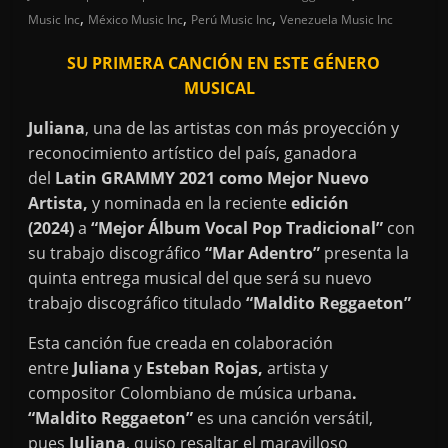
,
,
,
Music Inc
México Music Inc
Perú Music Inc
Venezuela Music Inc
SU PRIMERA CANCIÓN EN ESTE GÉNERO
MUSICAL
Juliana
, una de las artistas con más proyección y
reconocimiento artístico del país, ganadora
del
Latin GRAMMY 2021 como Mejor Nuevo
Artista,
y nominada en la reciente
edición
(2024)
a
“Mejor Álbum Vocal Pop Tradicional”
con
su trabajo discográfico
“Mar Adentro”
presenta la
quinta entrega musical del que será su nuevo
trabajo discográfico titulado
“Maldito Reggaeton”
Esta canción fue creada en colaboración
entre
Juliana
y
Esteban Rojas,
artista y
compositor Colombiano de música urbana
.
“Maldito Reggaeton”
es una canción versátil,
pues
Juliana
, quiso resaltar el maravilloso