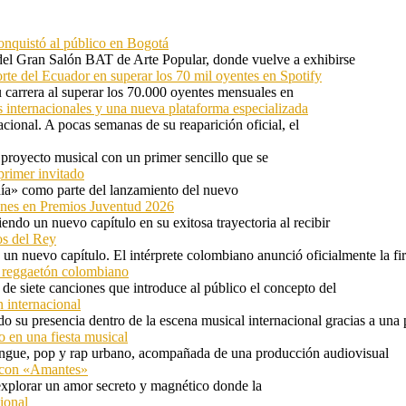
onquistó al público en Bogotá
 del Gran Salón BAT de Arte Popular, donde vuelve a exhibirse
orte del Ecuador en superar los 70 mil oyentes en Spotify
u carrera al superar los 70.000 oyentes mensuales en
s internacionales y una nueva plataforma especializada
ional. A pocas semanas de su reaparición oficial, el
proyecto musical con un primer sencillo que se
primer invitado
 día» como parte del lanzamiento del nuevo
ones en Premios Juventud 2026
ndo un nuevo capítulo en su exitosa trayectoria al recibir
os del Rey
 un nuevo capítulo. El intérprete colombiano anunció oficialmente la f
l reggaetón colombiano
e siete canciones que introduce al público el concepto del
 internacional
 su presencia dentro de la escena musical internacional gracias a una 
o en una fiesta musical
rengue, pop y rap urbano, acompañada de una producción audiovisual
l con «Amantes»
explorar un amor secreto y magnético donde la
ional