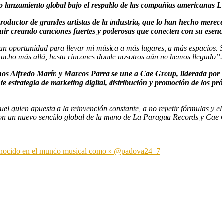
mo lanzamiento global bajo el respaldo de las compañías americanas
roductor de grandes artistas de la industria, que lo han hecho mere
uir creando canciones fuertes y poderosas que conecten con su esenci
n oportunidad para llevar mi música a más lugares, a más espacios. S
r mucho más allá, hasta rincones donde nosotros aún no hemos llegado”
anos Alfredo Marín y Marcos Parra se une a Cae Group, liderada por 
estrategia de marketing digital, distribución y promoción de los pr
l quien apuesta a la reinvención constante, a no repetir fórmulas y e
con un nuevo sencillo global de la mano de La Paragua Records y Cae
conocido en el mundo musical como » @padova24_7