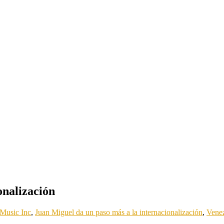
onalización
Music Inc
,
Juan Miguel da un paso más a la internacionalización
,
Venez