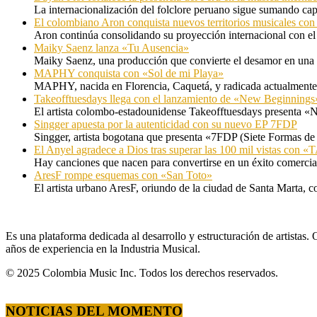
La internacionalización del folclore peruano sigue sumando capí
El colombiano Aron conquista nuevos territorios musicales co
Aron continúa consolidando su proyección internacional con el
Maiky Saenz lanza «Tu Ausencia»
Maiky Saenz, una producción que convierte el desamor en una hi
MAPHY conquista con «Sol de mi Playa»
MAPHY, nacida en Florencia, Caquetá, y radicada actualmente e
Takeofftuesdays llega con el lanzamiento de «New Beginnings
El artista colombo-estadounidense Takeofftuesdays presenta «N
Singger apuesta por la autenticidad con su nuevo EP 7FDP
Singger, artista bogotana que presenta «7FDP (Siete Formas de
El Anyel agradece a Dios tras superar las 100 mil vistas con
Hay canciones que nacen para convertirse en un éxito comercia
AresF rompe esquemas con «San Toto»
El artista urbano AresF, oriundo de la ciudad de Santa Marta, c
Es una plataforma dedicada al desarrollo y estructuración de artista
años de experiencia en la Industria Musical.
© 2025 Colombia Music Inc. Todos los derechos reservados.
NOTICIAS DEL MOMENTO