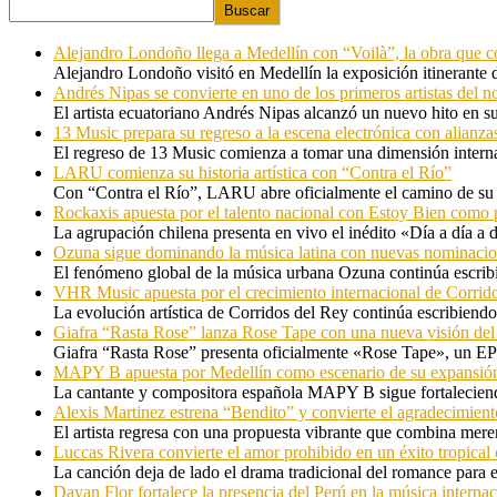
Buscar
Alejandro Londoño llega a Medellín con “Voilà”, la obra que c
Alejandro Londoño visitó en Medellín la exposición itinerante
Andrés Nipas se convierte en uno de los primeros artistas del n
El artista ecuatoriano Andrés Nipas alcanzó un nuevo hito en s
13 Music prepara su regreso a la escena electrónica con alianza
El regreso de 13 Music comienza a tomar una dimensión internac
LARU comienza su historia artística con “Contra el Río”
Con “Contra el Río”, LARU abre oficialmente el camino de su 
Rockaxis apuesta por el talento nacional con Estoy Bien como 
La agrupación chilena presenta en vivo el inédito «Día a día a
Ozuna sigue dominando la música latina con nuevas nominaci
El fenómeno global de la música urbana Ozuna continúa escribie
VHR Music apuesta por el crecimiento internacional de Corrid
La evolución artística de Corridos del Rey continúa escribiendo
Giafra “Rasta Rose” lanza Rose Tape con una nueva visión de
Giafra “Rasta Rose” presenta oficialmente «Rose Tape», un EP d
MAPY B apuesta por Medellín como escenario de su expansión
La cantante y compositora española MAPY B sigue fortaleciendo
Alexis Martinez estrena “Bendito” y convierte el agradecimient
El artista regresa con una propuesta vibrante que combina me
Luccas Rivera convierte el amor prohibido en un éxito tropica
La canción deja de lado el drama tradicional del romance para 
Dayan Flor fortalece la presencia del Perú en la música internac