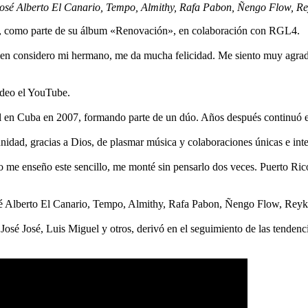
é Alberto El Canario, Tempo, Almithy, Rafa Pabon, Ñengo Flow, Reyk
low, como parte de su álbum «Renovación», en colaboración con RGL4.
ien considero mi hermano, me da mucha felicidad. Me siento muy agrad
ideo el YouTube.
al en Cuba en 2007, formando parte de un dúo. Años después continuó en
dad, gracias a Dios, de plasmar música y colaboraciones únicas e intern
me enseño este sencillo, me monté sin pensarlo dos veces. Puerto Ric
osé Alberto El Canario, Tempo, Almithy, Rafa Pabon, Ñengo Flow, Reykon
osé José, Luis Miguel y otros, derivó en el seguimiento de las tenden