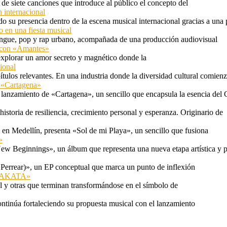
e siete canciones que introduce al público el concepto del
 internacional
 su presencia dentro de la escena musical internacional gracias a una 
o en una fiesta musical
rengue, pop y rap urbano, acompañada de una producción audiovisual
l con «Amantes»
explorar un amor secreto y magnético donde la
ional
tulos relevantes. En una industria donde la diversidad cultural comien
n «Cartagena»
 lanzamiento de «Cartagena», un sencillo que encapsula la esencia del 
storia de resiliencia, crecimiento personal y esperanza. Originario de
n Medellín, presenta «Sol de mi Playa», un sencillo que fusiona
»
ew Beginnings», un álbum que representa una nueva etapa artística y p
 Perrear)», un EP conceptual que marca un punto de inflexión
 «TAKATA»
l y otras que terminan transformándose en el símbolo de
ontinúa fortaleciendo su propuesta musical con el lanzamiento