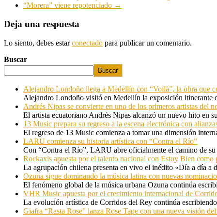
“Morera” viene repotenciado
→
Deja una respuesta
Lo siento, debes estar
conectado
para publicar un comentario.
Buscar
Buscar
Alejandro Londoño llega a Medellín con “Voilà”, la obra que c
Alejandro Londoño visitó en Medellín la exposición itinerante
Andrés Nipas se convierte en uno de los primeros artistas del n
El artista ecuatoriano Andrés Nipas alcanzó un nuevo hito en s
13 Music prepara su regreso a la escena electrónica con alianza
El regreso de 13 Music comienza a tomar una dimensión internac
LARU comienza su historia artística con “Contra el Río”
Con “Contra el Río”, LARU abre oficialmente el camino de su 
Rockaxis apuesta por el talento nacional con Estoy Bien como 
La agrupación chilena presenta en vivo el inédito «Día a día a
Ozuna sigue dominando la música latina con nuevas nominaci
El fenómeno global de la música urbana Ozuna continúa escribie
VHR Music apuesta por el crecimiento internacional de Corrid
La evolución artística de Corridos del Rey continúa escribiendo
Giafra “Rasta Rose” lanza Rose Tape con una nueva visión de