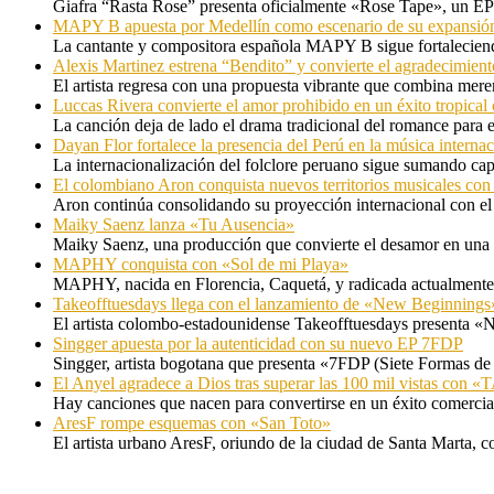
Giafra “Rasta Rose” presenta oficialmente «Rose Tape», un EP d
MAPY B apuesta por Medellín como escenario de su expansión
La cantante y compositora española MAPY B sigue fortaleciendo
Alexis Martinez estrena “Bendito” y convierte el agradecimient
El artista regresa con una propuesta vibrante que combina me
Luccas Rivera convierte el amor prohibido en un éxito tropica
La canción deja de lado el drama tradicional del romance para 
Dayan Flor fortalece la presencia del Perú en la música internac
La internacionalización del folclore peruano sigue sumando capí
El colombiano Aron conquista nuevos territorios musicales co
Aron continúa consolidando su proyección internacional con el
Maiky Saenz lanza «Tu Ausencia»
Maiky Saenz, una producción que convierte el desamor en una hi
MAPHY conquista con «Sol de mi Playa»
MAPHY, nacida en Florencia, Caquetá, y radicada actualmente e
Takeofftuesdays llega con el lanzamiento de «New Beginnings
El artista colombo-estadounidense Takeofftuesdays presenta «N
Singger apuesta por la autenticidad con su nuevo EP 7FDP
Singger, artista bogotana que presenta «7FDP (Siete Formas de
El Anyel agradece a Dios tras superar las 100 mil vistas con
Hay canciones que nacen para convertirse en un éxito comercia
AresF rompe esquemas con «San Toto»
El artista urbano AresF, oriundo de la ciudad de Santa Marta, c