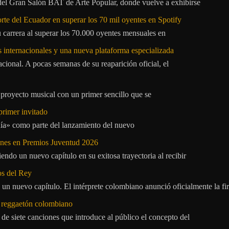
 del Gran Salón BAT de Arte Popular, donde vuelve a exhibirse
orte del Ecuador en superar los 70 mil oyentes en Spotify
u carrera al superar los 70.000 oyentes mensuales en
s internacionales y una nueva plataforma especializada
ional. A pocas semanas de su reaparición oficial, el
proyecto musical con un primer sencillo que se
primer invitado
 día» como parte del lanzamiento del nuevo
ones en Premios Juventud 2026
ndo un nuevo capítulo en su exitosa trayectoria al recibir
os del Rey
 un nuevo capítulo. El intérprete colombiano anunció oficialmente la f
l reggaetón colombiano
e siete canciones que introduce al público el concepto del