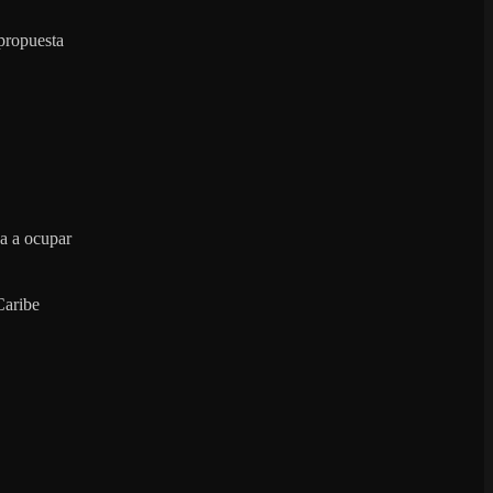
propuesta
za a ocupar
Caribe