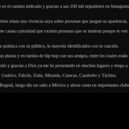
tá en el camino indicado y gracias a sus 100 mil seguidores en Instagr
etra relata una vivencia suya sobre personas que juzgan su apariencia, e
me causa curiosidad que existen personas que se molesta porque te ven b
a química con su público, la mayoría identificados con la canción.
 las plazas y en ruedas de hip hop con sus amigos, entre los cuales est
do y gracias a Dios ya me he presentado en muchos lugares y tengo a 
 Guárico, Falcón, Zulia, Miranda, Caracas, Carabobo y Táchira.
 Bogotá, luego dio un salto a México y ahora canta en importantes club