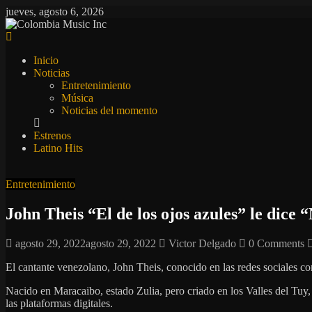
Saltar
jueves, agosto 6, 2026
al
contenido
Colombia
Music
Inicio
Inc
Noticias
Entretenimiento
Colombia
Música
Music
Noticias del momento
Inc
Estrenos
Latino Hits
Entretenimiento
John Theis “El de los ojos azules” le dice 
agosto 29, 2022
agosto 29, 2022
Victor Delgado
0 Comments
El cantante venezolano, John Theis, conocido en las redes sociales com
Nacido en Maracaibo, estado Zulia, pero criado en los Valles del Tuy
las plataformas digitales.