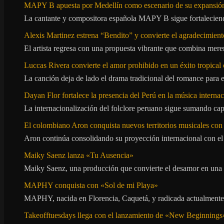
MAPY B apuesta por Medellín como escenario de su expansión
La cantante y compositora española MAPY B sigue fortaleciendo
Alexis Martinez estrena “Bendito” y convierte el agradecimient
El artista regresa con una propuesta vibrante que combina me
Luccas Rivera convierte el amor prohibido en un éxito tropica
La canción deja de lado el drama tradicional del romance para 
Dayan Flor fortalece la presencia del Perú en la música internac
La internacionalización del folclore peruano sigue sumando capí
El colombiano Aron conquista nuevos territorios musicales co
Aron continúa consolidando su proyección internacional con el
Maiky Saenz lanza «Tu Ausencia»
Maiky Saenz, una producción que convierte el desamor en una hi
MAPHY conquista con «Sol de mi Playa»
MAPHY, nacida en Florencia, Caquetá, y radicada actualmente e
Takeofftuesdays llega con el lanzamiento de «New Beginnings