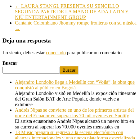
←
LAURA STANGL PRESENTA SU SENCILLO
SEGUNDA PARTE DE LA MANO DE ADA LATIN Y
NIÜ ENTERTAINMENT GROUP
Cantante Colombiano Jhommy rompe fronteras con su música
→
Deja una respuesta
Lo siento, debes estar
conectado
para publicar un comentario.
Buscar
Buscar
Alejandro Londoño llega a Medellín con “Voilà”, la obra que
conquistó al público en Bogotá
Alejandro Londoño visitó en Medellín la exposición itinerante
del Gran Salón BAT de Arte Popular, donde vuelve a
exhibirse
Andrés Nipas se convierte en uno de los primeros artistas del
norte del Ecuador en superar los 70 mil oyentes en Spotify
El artista ecuatoriano Andrés Nipas alcanzó un nuevo hito en
su carrera al superar los 70.000 oyentes mensuales en
13 Music prepara su regreso a la escena electrónica con
alianzas internacionales y una nueva plataforma especializada