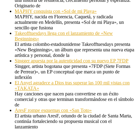
una historia de resiliencia, crecimiento personal y esperanza.
Originario de
MAPHY conquista con «Sol de mi Playa»
MAPHY, nacida en Florencia, Caquetá, y radicada
actualmente en Medellín, presenta «Sol de mi Playa», un
sencillo que fusiona
Takeofftuesdays llega con el lanzamiento de «New
Beginnings»
El artista colombo-estadounidense Takeofftuesdays presenta
«New Beginnings», un álbum que representa una nueva etapa
artística y personal, donde la
Singger apuesta por la autenticidad con su nuevo EP 7FDP
Singger, artista bogotana que presenta «7FDP (Siete Formas
de Perrear)», un EP conceptual que marca un punto de
inflexión
El Anyel agradece a Dios tras superar las 100 mil vistas con
«TAKATA»
Hay canciones que nacen para convertirse en un éxito
comercial y otras que terminan transformándose en el símbolo
de
AresF rompe esquemas con «San Toto»
El artista urbano AresF, oriundo de la ciudad de Santa Marta,
continúa fortaleciendo su propuesta musical con el
lanzamiento