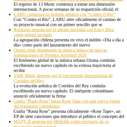
El regreso de 13 Music comienza a tomar una dimensión
internacional. A pocas semanas de su reaparición oficial, el
LARU comienza su historia artística con “Contra el Río”
Con “Contra el Río”, LARU abre oficialmente el camino de
su proyecto musical con un primer sencillo que se
Rockaxis apuesta por el talento nacional con Estoy Bien
como primer invitado
La agrupación chilena presenta en vivo el inédito «Día a día a
día» como parte del lanzamiento del nuevo
Ozuna sigue dominando la música latina con nuevas
nominaciones en Premios Juventud 2026
El fenómeno global de la música urbana Ozuna continúa
escribiendo un nuevo capítulo en su exitosa trayectoria al
recibir
VHR Music apuesta por el crecimiento internacional de
Corridos del Rey
La evolución artística de Corridos del Rey continúa
escribiendo un nuevo capítulo. El intérprete colombiano
anunció oficialmente la firma
Giafra “Rasta Rose” lanza Rose Tape con una nueva visión
del reggaetón colombiano
Giafra “Rasta Rose” presenta oficialmente «Rose Tape», un
EP de siete canciones que introduce al público el concepto del
MAPY B apuesta por Medellín como escenario de su
expansión internacional