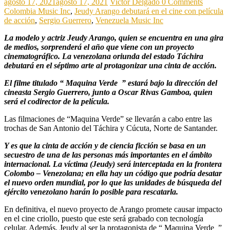
agosto 17, 2021
agosto 17, 2021
Victor Delgado
0 Comments
Colombia Music Inc
,
Jeudy Arango debutará en el cine con película
de acción
,
Sergio Guerrero
,
Venezuela Music Inc
La modelo y actriz Jeudy Arango, quien se encuentra en una gira
de medios, sorprenderá el año que viene con un proyecto
cinematográfico. La venezolana oriunda del estado Táchira
debutará en el séptimo arte al protagonizar una cinta de acción.
El filme titulado “ Maquina Verde ” estará bajo la dirección del
cineasta Sergio Guerrero, junto a Oscar Rivas Gamboa, quien
será el codirector de la película.
Las filmaciones de “Maquina Verde” se llevarán a cabo entre las
trochas de San Antonio del Táchira y Cúcuta, Norte de Santander.
Y es que la cinta de acción y de ciencia ficción se basa en un
secuestro de una de las personas más importantes en el ámbito
internacional. La víctima (Jeudy) será interceptada en la frontera
Colombo – Venezolana; en ella hay un código que podría desatar
el nuevo orden mundial, por lo que las unidades de búsqueda del
ejército venezolano harán lo posible para rescatarla.
En definitiva, el nuevo proyecto de Arango promete causar impacto
en el cine criollo, puesto que este será grabado con tecnología
celular. Además, Jeudy al ser la protagonista de “ Maquina Verde ”