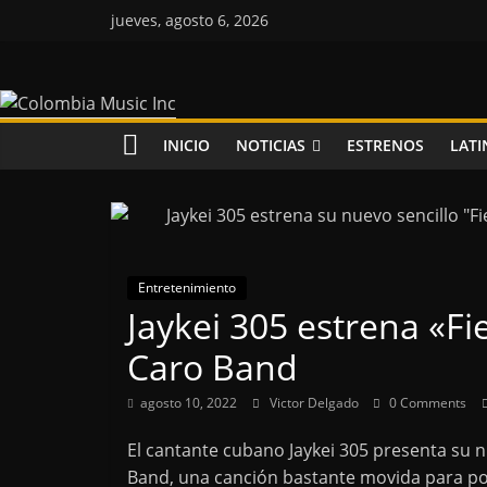
Saltar
jueves, agosto 6, 2026
al
contenido
Colombia
Music
INICIO
NOTICIAS
ESTRENOS
LATI
Inc
Colombia
Music
Entretenimiento
Inc
Jaykei 305 estrena «Fi
Caro Band
agosto 10, 2022
Victor Delgado
0 Comments
El cantante cubano Jaykei 305 presenta su 
Band, una canción bastante movida para pon