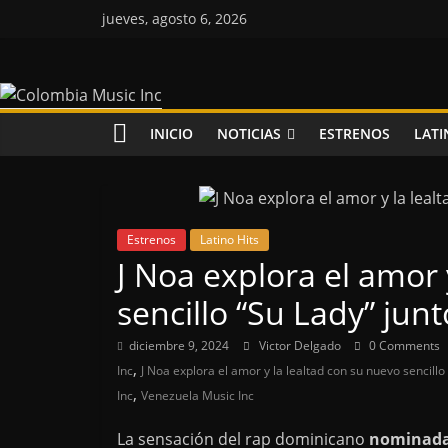
Saltar
jueves, agosto 6, 2026
al
contenido
Colombia
Music
INICIO
NOTICIAS
ESTRENOS
LATI
Inc
Colombia
Estrenos
Latino Hits
Music
J Noa explora el amor 
Inc
sencillo “Su Lady” junt
diciembre 9, 2024
Victor Delgado
0 Comments
,
Inc
J Noa explora el amor y la lealtad con su nuevo sencillo 
,
Inc
Venezuela Music Inc
La sensación del rap dominicano
nominada