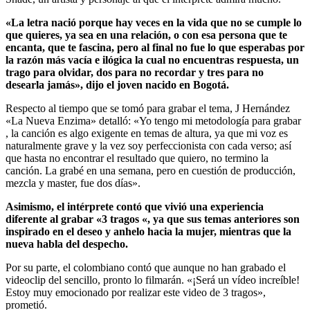
«La letra nació porque hay veces en la vida que no se cumple lo
que quieres, ya sea en una relación, o con esa persona que te
encanta, que te fascina, pero al final no fue lo que esperabas por
la razón más vacía e ilógica la cual no encuentras respuesta, un
trago para olvidar, dos para no recordar y tres para no
desearla jamás», dijo el joven nacido en Bogotá.
Respecto al tiempo que se tomó para grabar el tema, J Hernández
«La Nueva Enzima» detalló: «Yo tengo mi metodología para grabar
, la canción es algo exigente en temas de altura, ya que mi voz es
naturalmente grave y la vez soy perfeccionista con cada verso; así
que hasta no encontrar el resultado que quiero, no termino la
canción. La grabé en una semana, pero en cuestión de producción,
mezcla y master, fue dos días».
Asimismo, el intérprete contó que vivió una experiencia
diferente al grabar «3 tragos «, ya que sus temas anteriores son
inspirado en el deseo y anhelo hacia la mujer, mientras que la
nueva habla del despecho.
Por su parte, el colombiano contó que aunque no han grabado el
videoclip del sencillo, pronto lo filmarán. «¡Será un vídeo increíble!
Estoy muy emocionado por realizar este video de 3 tragos»,
prometió.