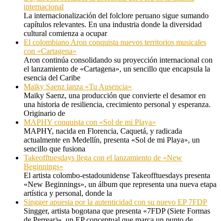
internacional
La internacionalización del folclore peruano sigue sumando
capítulos relevantes. En una industria donde la diversidad
cultural comienza a ocupar
El colombiano Aron conquista nuevos territorios musicales
con «Cartagena»
Aron continúa consolidando su proyección internacional con
el lanzamiento de «Cartagena», un sencillo que encapsula la
esencia del Caribe
Maiky Saenz lanza «Tu Ausencia»
Maiky Saenz, una producción que convierte el desamor en
una historia de resiliencia, crecimiento personal y esperanza.
Originario de
MAPHY conquista con «Sol de mi Playa»
MAPHY, nacida en Florencia, Caquetá, y radicada
actualmente en Medellín, presenta «Sol de mi Playa», un
sencillo que fusiona
Takeofftuesdays llega con el lanzamiento de «New
Beginnings»
El artista colombo-estadounidense Takeofftuesdays presenta
«New Beginnings», un álbum que representa una nueva etapa
artística y personal, donde la
Singger apuesta por la autenticidad con su nuevo EP 7FDP
Singger, artista bogotana que presenta «7FDP (Siete Formas
de Perrear)», un EP conceptual que marca un punto de