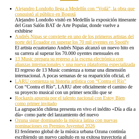
Alejandro Londoño llega a Medellín con “Voilà”, la obra que
conquistó al público en Bogotá
Alejandro Londoño visitó en Medellín la exposición itinerante
del Gran Salón BAT de Arte Popular, donde vuelve a
exhibirse
Andrés Nipas se convierte en uno de los primeros artistas del
norte del Ecuador en superar los 70 mil oyentes en Spotify
El artista ecuatoriano Andrés Nipas alcanzó un nuevo hito en
su carrera al superar los 70.000 oyentes mensuales en
13 Music prepara su regreso a la escena electrónica con
alianzas internacionales y una nueva plataforma especializada
El regreso de 13 Music comienza a tomar una dimensión
internacional. A pocas semanas de su reaparición oficial, el
LARU comienza su historia artística con “Contra el Río”
Con “Contra el Río”, LARU abre oficialmente el camino de
su proyecto musical con un primer sencillo que se
Rockaxis apuesta por el talento nacional con Estoy Bien
como primer invitado
La agrupación chilena presenta en vivo el inédito «Día a día a
día» como parte del lanzamiento del nuevo
Ozuna sigue dominando la música latina con nuevas
nominaciones en Premios Juventud 2026
El fenómeno global de la música urbana Ozuna continúa
escribiendo un nuevo capítulo en su exitosa trayectoria al