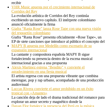
recibir
VHR Music apuesta por el crecimiento internacional de
Corridos del Rey
La evolución artística de Corridos del Rey continúa
escribiendo un nuevo capítulo. El intérprete colombiano
anunció oficialmente la firma
Giafra “Rasta Rose” lanza Rose Tape con una nueva visión
del reggaetón colombiano
Giafra “Rasta Rose” presenta oficialmente «Rose Tape», un
EP de siete canciones que introduce al público el concepto del
MAPY B apuesta por Medellín como escenario de su
expansión internacional
La cantante y compositora española MAPY B sigue
fortaleciendo su presencia dentro de la escena musical
internacional gracias a una propuesta
Alexis Martinez estrena “Bendito” y convierte el
agradecimiento en una fiesta musical
El artista regresa con una propuesta vibrante que combina
merengue, pop y rap urbano, acompañada de una producción
audiovisual
Luccas Rivera convierte el amor prohibido en un éxito
tropical con «Amantes»
La canción deja de lado el drama tradicional del romance para
explorar un amor secreto y magnético donde la
Dayan Flor fortalece la presencia del Perú en la música