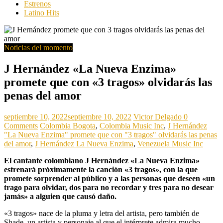
Estrenos
Latino Hits
Noticias del momento
J Hernández «La Nueva Enzima»
promete que con «3 tragos» olvidarás las
penas del amor
septiembre 10, 2022
septiembre 10, 2022
Victor Delgado
0
Comments
Colombia Bogota
,
Colombia Music Inc
,
J Hernández
"La Nueva Enzima" promete que con "3 tragos" olvidarás las penas
del amor
,
J Hernández La Nueva Enzima
,
Venezuela Music Inc
El cantante colombiano J Hernández «La Nueva Enzima»
estrenará próximamente la canción «3 tragos», con la que
promete sorprender al público y a las personas que deseen «un
trago para olvidar, dos para no recordar y tres para no desear
jamás» a alguien que causó daño.
«3 tragos» nace de la pluma y letra del artista, pero también de
Shade, un artista y personaje al que el intérprete admira mucho.