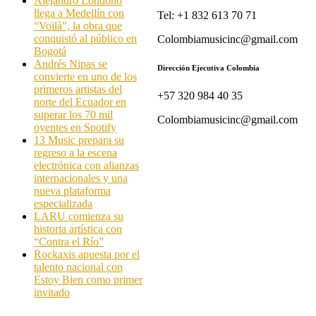
Alejandro Londoño
llega a Medellín con
Tel: +1 832 613 70 71
“Voilà”, la obra que
conquistó al público en
Colombiamusicinc@gmail.com
Bogotá
Andrés Nipas se
Dirección Ejecutiva Colombia
convierte en uno de los
primeros artistas del
+57 320 984 40 35
norte del Ecuador en
superar los 70 mil
Colombiamusicinc@gmail.com
oyentes en Spotify
13 Music prepara su
regreso a la escena
electrónica con alianzas
internacionales y una
nueva plataforma
especializada
LARU comienza su
historia artística con
“Contra el Río”
Rockaxis apuesta por el
talento nacional con
Estoy Bien como primer
invitado