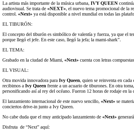
La artista más importante de la música urbana,
IVY QUEEN
continú
audiovisual. Se trata de
«NEXT»
, el nuevo tema promocional de la r
control.
«Next»
ya está disponible a nivel mundial en todas las plataf
EL TIBURÓN:
El concepto del tiburón es simbólico de valentía y fuerza, ya que el 
porque llegó el jefe. En este caso, llegó la jefa; la mami-shark”.
EL TEMA:
Grabado en la ciudad de Miami,
«Next»
cuenta con letras compuestas
EL VISUAL:
Otra movida innovadora para
Ivy Queen
, quien se reinventa en cada 
recibimos a
Ivy Queen
frente a un acuario de tiburones. En otra toma,
personificando así al rey del océano. Fueron 12 horas de rodaje en la
El lanzamiento internacional de este nuevo sencillo,
«Next»
se materi
conciertos drive-in junto a Ivy Queen.
No cabe duda que el muy anticipado lanzamiento de
«Next»
generará
Disfruta de “Next” aquí: