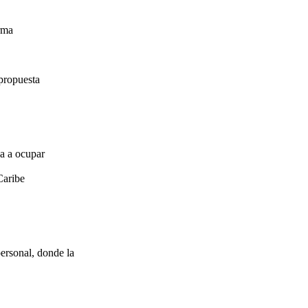
irma
propuesta
za a ocupar
Caribe
ersonal, donde la