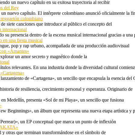
ndo un nuevo capítulo en su exitosa trayectoria al recibir
os del Rey
 un nuevo capítulo. El intérprete colombiano anunció oficialmente la f
l reggaetón colombiano
e siete canciones que introduce al público el concepto del
 internacional
 su presencia dentro de la escena musical internacional gracias a una 
o en una fiesta musical
rengue, pop y rap urbano, acompañada de una producción audiovisual
l con «Amantes»
explorar un amor secreto y magnético donde la
ional
tulos relevantes. En una industria donde la diversidad cultural comien
n «Cartagena»
 lanzamiento de «Cartagena», un sencillo que encapsula la esencia del 
storia de resiliencia, crecimiento personal y esperanza. Originario de
n Medellín, presenta «Sol de mi Playa», un sencillo que fusiona
»
ew Beginnings», un álbum que representa una nueva etapa artística y p
 Perrear)», un EP conceptual que marca un punto de inflexión
 «TAKATA»
l y otras que terminan transformándose en el símbolo de