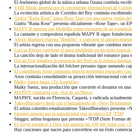
El fenómeno global de la música urbana Ozuna continúa escribie
VHR Music apuesta por el crecimiento internacional de Corrid
La evolución artística de Corridos del Rey continúa escribiendo
Giafra “Rasta Rose” lanza Rose Tape con una nueva visión de
Giafra “Rasta Rose” presenta oficialmente «Rose Tape», un EP d
MAPY B apuesta por Medellín como escenario de su expansión
La cantante y compositora española MAPY B sigue fortaleciendo
Alexis Martinez estrena “Bendito” y convierte el agradecimient
El artista regresa con una propuesta vibrante que combina me
Luccas Rivera convierte el amor prohibido en un éxito tropica
La canción deja de lado el drama tradicional del romance para 
Dayan Flor fortalece la presencia del Perú en la música internac
La internacionalización del folclore peruano sigue sumando capí
El colombiano Aron conquista nuevos territorios musicales co
Aron continúa consolidando su proyección internacional con el
Maiky Saenz lanza «Tu Ausencia»
Maiky Saenz, una producción que convierte el desamor en una hi
MAPHY conquista con «Sol de mi Playa»
MAPHY, nacida en Florencia, Caquetá, y radicada actualmente e
Takeofftuesdays llega con el lanzamiento de «New Beginnings
El artista colombo-estadounidense Takeofftuesdays presenta «N
Singger apuesta por la autenticidad con su nuevo EP 7FDP
Singger, artista bogotana que presenta «7FDP (Siete Formas de
El Anyel agradece a Dios tras superar las 100 mil vistas con
Hay canciones que nacen para convertirse en un éxito comercia