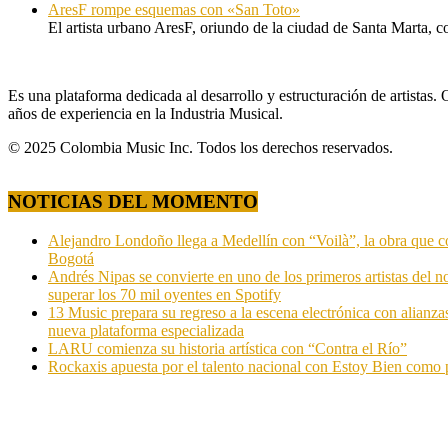
AresF rompe esquemas con «San Toto»
El artista urbano AresF, oriundo de la ciudad de Santa Marta, c
Es una plataforma dedicada al desarrollo y estructuración de artista
años de experiencia en la Industria Musical.
© 2025 Colombia Music Inc. Todos los derechos reservados.
NOTICIAS DEL MOMENTO
Alejandro Londoño llega a Medellín con “Voilà”, la obra que c
Bogotá
Andrés Nipas se convierte en uno de los primeros artistas del n
superar los 70 mil oyentes en Spotify
13 Music prepara su regreso a la escena electrónica con alianza
nueva plataforma especializada
LARU comienza su historia artística con “Contra el Río”
Rockaxis apuesta por el talento nacional con Estoy Bien como 