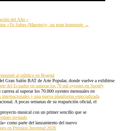
ación del Año «
untos «Tu Sabes (Maestro)», un gran homenaje
→
onquistó al público en Bogotá
 del Gran Salón BAT de Arte Popular, donde vuelve a exhibirse
orte del Ecuador en superar los 70 mil oyentes en Spotify
u carrera al superar los 70.000 oyentes mensuales en
s internacionales y una nueva plataforma especializada
ional. A pocas semanas de su reaparición oficial, el
proyecto musical con un primer sencillo que se
primer invitado
 día» como parte del lanzamiento del nuevo
ones en Premios Juventud 2026