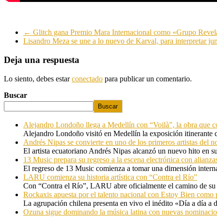
←
Glitch gana Premio Mara Internacional como «Grupo Revel
Lisandro Meza se une a lo nuevo de Karval, para interpretar j
Deja una respuesta
Lo siento, debes estar
conectado
para publicar un comentario.
Buscar
Buscar
Alejandro Londoño llega a Medellín con “Voilà”, la obra que c
Alejandro Londoño visitó en Medellín la exposición itinerante
Andrés Nipas se convierte en uno de los primeros artistas del n
El artista ecuatoriano Andrés Nipas alcanzó un nuevo hito en s
13 Music prepara su regreso a la escena electrónica con alianza
El regreso de 13 Music comienza a tomar una dimensión internac
LARU comienza su historia artística con “Contra el Río”
Con “Contra el Río”, LARU abre oficialmente el camino de su 
Rockaxis apuesta por el talento nacional con Estoy Bien como 
La agrupación chilena presenta en vivo el inédito «Día a día a
Ozuna sigue dominando la música latina con nuevas nominaci