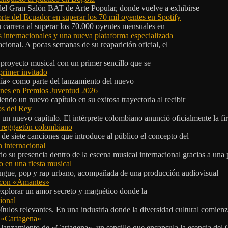
 del Gran Salón BAT de Arte Popular, donde vuelve a exhibirse
orte del Ecuador en superar los 70 mil oyentes en Spotify
u carrera al superar los 70.000 oyentes mensuales en
s internacionales y una nueva plataforma especializada
ional. A pocas semanas de su reaparición oficial, el
proyecto musical con un primer sencillo que se
primer invitado
 día» como parte del lanzamiento del nuevo
ones en Premios Juventud 2026
ndo un nuevo capítulo en su exitosa trayectoria al recibir
os del Rey
 un nuevo capítulo. El intérprete colombiano anunció oficialmente la f
l reggaetón colombiano
e siete canciones que introduce al público el concepto del
 internacional
 su presencia dentro de la escena musical internacional gracias a una 
o en una fiesta musical
rengue, pop y rap urbano, acompañada de una producción audiovisual
l con «Amantes»
explorar un amor secreto y magnético donde la
ional
tulos relevantes. En una industria donde la diversidad cultural comien
n «Cartagena»
 lanzamiento de «Cartagena», un sencillo que encapsula la esencia del 