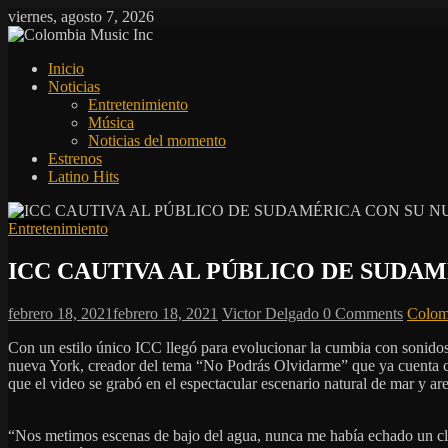
Saltar
viernes, agosto 7, 2026
al
contenido
Colombia
Inicio
Music
Noticias
Inc
Entretenimiento
Música
Colombia
Noticias del momento
Music
Estrenos
Inc
Latino Hits
Entretenimiento
ICC CAUTIVA AL PÚBLICO DE SUDA
febrero 18, 2021
febrero 18, 2021
Victor Delgado
0 Comments
Colom
Con un estilo único ICC llegó para evolucionar la cumbia con sonidos
nueva York, creador del tema “No Podrás Olvidarme” que ya cuenta con
que el video se grabó en el espectacular escenario natural de mar y 
“Nos metimos escenas de bajo del agua, nunca me había echado un cla