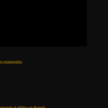
los enamorados
onquistó al público en Bogotá