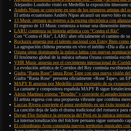
Alejandro Londoño visitó en Medellín la exposición itinerante
Andrés Nipas se convierte en uno de los primeros artistas del n
El artista ecuatoriano Andrés Nipas alcanzó un nuevo hito en s
13 Music prepara su regreso a la escena electrónica con alianza
El regreso de 13 Music comienza a tomar una dimensión internac
LARU comienza su historia artística con “Contra el Río”
Con “Contra el Río”, LARU abre oficialmente el camino de su 
Rockaxis apuesta por el talento nacional con Estoy Bien como 
La agrupación chilena presenta en vivo el inédito «Día a día a
Ozuna sigue dominando la música latina con nuevas nominaci
El fenómeno global de la música urbana Ozuna continúa escribie
VHR Music apuesta por el crecimiento internacional de Corrid
La evolución artística de Corridos del Rey continúa escribiendo
Giafra “Rasta Rose” lanza Rose Tape con una nueva visión de
Giafra “Rasta Rose” presenta oficialmente «Rose Tape», un EP d
MAPY B apuesta por Medellín como escenario de su expansión
La cantante y compositora española MAPY B sigue fortaleciendo
Alexis Martinez estrena “Bendito” y convierte el agradecimient
El artista regresa con una propuesta vibrante que combina me
Luccas Rivera convierte el amor prohibido en un éxito tropica
La canción deja de lado el drama tradicional del romance para 
Dayan Flor fortalece la presencia del Perú en la música internac
La internacionalización del folclore peruano sigue sumando capí
El colombiano Aron conquista nuevos territorios musicales co
Aron continúa consolidando su proyección internacional con el