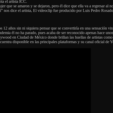
a el artista ICC.
r que se amaron y se dejaron, pero él dice que ella va a regresar al no
” nos dice el artista, El videoclip fue producido por Luis Pedro Rosad
 12 años sin ni siquiera pensar que se convertiría en una sensación vir
andemia él no ha parado, pues acaba de ser reconocido apenas hace un
lywood en Ciudad de México donde brillan las huellas de artistas como E
uentra disponible en las principales plataformas y su canal oficial de Y