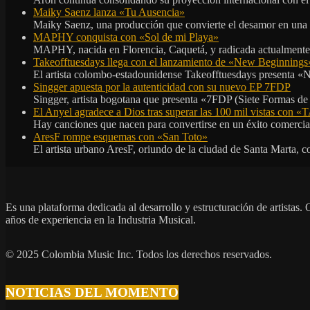
Maiky Saenz lanza «Tu Ausencia»
Maiky Saenz, una producción que convierte el desamor en una hi
MAPHY conquista con «Sol de mi Playa»
MAPHY, nacida en Florencia, Caquetá, y radicada actualmente e
Takeofftuesdays llega con el lanzamiento de «New Beginnings
El artista colombo-estadounidense Takeofftuesdays presenta «N
Singger apuesta por la autenticidad con su nuevo EP 7FDP
Singger, artista bogotana que presenta «7FDP (Siete Formas de
El Anyel agradece a Dios tras superar las 100 mil vistas con
Hay canciones que nacen para convertirse en un éxito comercia
AresF rompe esquemas con «San Toto»
El artista urbano AresF, oriundo de la ciudad de Santa Marta, c
Es una plataforma dedicada al desarrollo y estructuración de artista
años de experiencia en la Industria Musical.
© 2025 Colombia Music Inc. Todos los derechos reservados.
NOTICIAS DEL MOMENTO