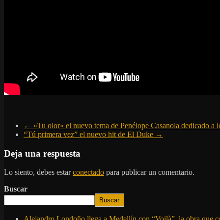
←
«Tu olor» el nuevo tema de Penélope Casanola dedicado a 
“Tú primera vez” el nuevo hit de El Duke
→
Deja una respuesta
Lo siento, debes estar
conectado
para publicar un comentario.
Buscar
Buscar
Alejandro Londoño llega a Medellín con “Voilà”, la obra que c