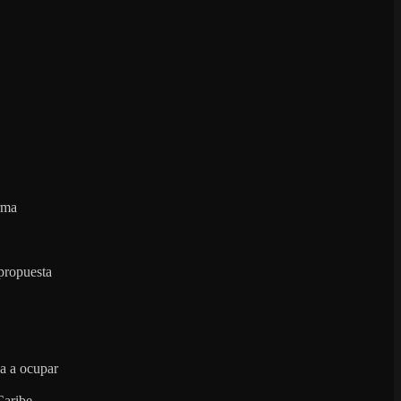
irma
propuesta
za a ocupar
Caribe