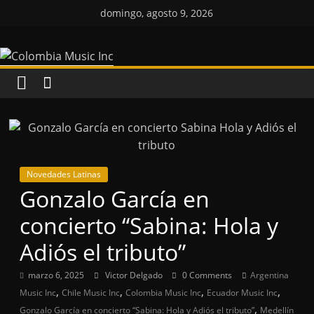
Saltar
domingo, agosto 9, 2026
al
Colombia
contenido
Music
Inc
Colombia
Music
Novedades Latinas
Inc
Gonzalo García en
concierto “Sabina: Hola y
Adiós el tributo”
marzo 6, 2025
Victor Delgado
0 Comments
Argentina
,
,
,
,
Music Inc
Chile Music Inc
Colombia Music Inc
Ecuador Music Inc
,
Gonzalo García en concierto “Sabina: Hola y Adiós el tributo”
Medellín