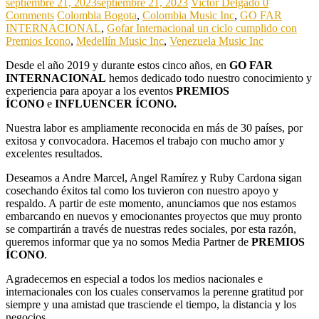
septiembre 21, 2023
septiembre 21, 2023
Victor Delgado
0
Comments
Colombia Bogota
,
Colombia Music Inc
,
GO FAR
INTERNACIONAL
,
Gofar Internacional un ciclo cumplido con
Premios Icono
,
Medellín Music Inc
,
Venezuela Music Inc
Desde el año 2019 y durante estos cinco años, en
GO FAR
INTERNACIONAL
hemos dedicado todo nuestro conocimiento y
experiencia para apoyar a los eventos
PREMIOS
ÍCONO
e
INFLUENCER ÍCONO.
Nuestra labor es ampliamente reconocida en más de 30 países, por
exitosa y convocadora. Hacemos el trabajo con mucho amor y
excelentes resultados.
Deseamos a Andre Marcel, Angel Ramírez y Ruby Cardona sigan
cosechando éxitos tal como los tuvieron con nuestro apoyo y
respaldo. A partir de este momento, anunciamos que nos estamos
embarcando en nuevos y emocionantes proyectos que muy pronto
se compartirán a través de nuestras redes sociales, por esta razón,
queremos informar que ya no somos Media Partner de
PREMIOS
ÍCONO
.
Agradecemos en especial a todos los medios nacionales e
internacionales con los cuales conservamos la perenne gratitud por
siempre y una amistad que trasciende el tiempo, la distancia y los
negocios.