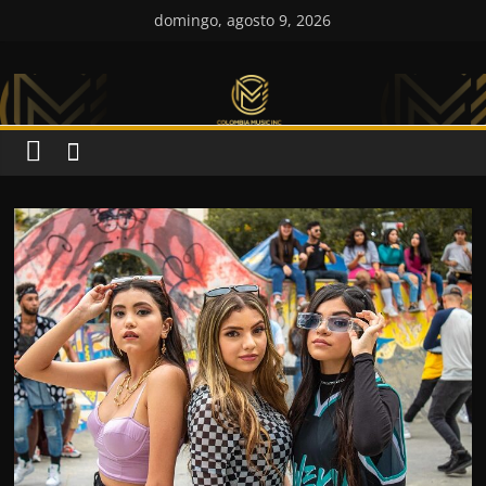
Saltar
domingo, agosto 9, 2026
al
Colombia
contenido
Music
Inc
Colombia
Music
Inc