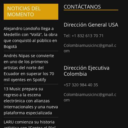
CONTÁCTANOS
NOTICIAS DEL
MOMENTO
Dirección General USA
Alejandro Londoño llega a
Medellín con “Voilà”, la obra
Tel: +1 832 613 70 71
que conquistó al público en
Colombiamusicinc@gmail.c
Bogotá
om
Andrés Nipas se convierte
en uno de los primeros
Dirección Ejecutiva
artistas del norte del
Colombia
Ecuador en superar los 70
mil oyentes en Spotify
+57 320 984 40 35
13 Music prepara su
Colombiamusicinc@gmail.c
regreso a la escena
om
electrónica con alianzas
internacionales y una nueva
plataforma especializada
LARU comienza su historia
artística con “Contra el Río”