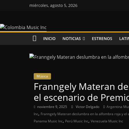
Saltar
miércoles, agosto 5, 2026
al
contenido
Colombia
Music
INICIO
NOTICIAS
ESTRENOS
LATI
Inc
Colombia
Music
Música
Inc
Franngely Materan des
el escenario de Premi
noviembre 9, 2025
Victor Delgado
Argentina Mus
,
Inc
Franngely Materan deslumbra en la alfombra roja y el
,
,
Panama Music Inc
Perú Music Inc
Venezuela Music Inc