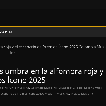
NO HITS
lumbra en la alfombra roja y
os Ícono 2025
,
,
,
,
ic Inc
Chile Music Inc
Colombia Music Inc
Ecuador Music Inc
España Music
,
,
,
 escenario de Premios Ícono 2025
Medellín Music Inc
México Music Inc