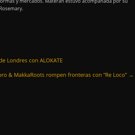
taformas y mercados. Materan estuvo acompañada por su
 Rosemary.
esde Londres con ALOKATE
ro & MakkaRoots rompen fronteras con “Re Loco”
→