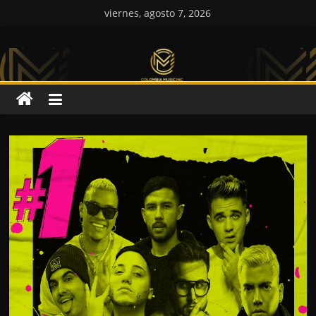
Saltar
viernes, agosto 7, 2026
al
Colombia
contenido
Music
Inc
Colombia
Music
Inc