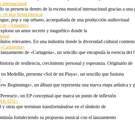
 internacional
 su presencia dentro de la escena musical internacional gracias a una 
o en una fiesta musical
rengue, pop y rap urbano, acompañada de una producción audiovisual
l con «Amantes»
explorar un amor secreto y magnético donde la
ional
tulos relevantes. En una industria donde la diversidad cultural comien
n «Cartagena»
 lanzamiento de «Cartagena», un sencillo que encapsula la esencia del 
storia de resiliencia, crecimiento personal y esperanza. Originario de
n Medellín, presenta «Sol de mi Playa», un sencillo que fusiona
»
ew Beginnings», un álbum que representa una nueva etapa artística y p
 Perrear)», un EP conceptual que marca un punto de inflexión
 «TAKATA»
l y otras que terminan transformándose en el símbolo de
ontinúa fortaleciendo su propuesta musical con el lanzamiento