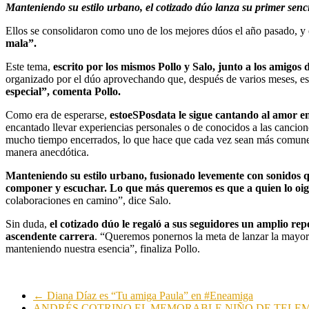
Manteniendo su estilo urbano, el cotizado dúo lanza su primer senci
Ellos se consolidaron como uno de los mejores dúos el año pasado, y
mala”.
Este tema,
escrito por los mismos Pollo y Salo, junto a los amigos 
organizado por el dúo aprovechando que, después de varios meses, es
especial”, comenta Pollo.
Como era de esperarse,
estoeSPosdata le sigue cantando al amor en
encantado llevar experiencias personales o de conocidos a las cancion
mucho tiempo encerrados, lo que hace que cada vez sean más comunes la
manera anecdótica.
Manteniendo su estilo urbano, fusionado levemente con sonidos que
componer y escuchar. Lo que más queremos es que a quien lo oiga l
colaboraciones en camino”, dice Salo.
Sin duda,
el cotizado dúo le regaló a sus seguidores un amplio rep
ascendente carrera
. “Queremos ponernos la meta de lanzar la mayor 
manteniendo nuestra esencia”, finaliza Pollo.
←
Diana Díaz es “Tu amiga Paula” en #Eneamiga
ANDRÉS COTRINO EL MEMORABLE NIÑO DE TELEM