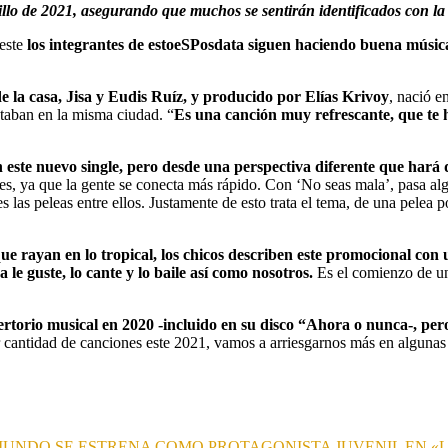
llo de 2021, asegurando que muchos se sentirán identificados con la 
 este
los integrantes de estoeSPosdata siguen haciendo buena música,
de la casa, Jisa y Eudis Ruíz, y producido por Elías Krivoy
, nació 
taban en la misma ciudad. “
Es una canción muy refrescante, que te h
 este nuevo single, pero desde una perspectiva diferente que hará 
es, ya que la gente se conecta más rápido. Con ‘No seas mala’, pasa al
s peleas entre ellos. Justamente de esto trata el tema, de una pelea po
 rayan en lo tropical, los chicos describen este promocional con u
e guste, lo cante y lo baile así como nosotros.
Es el comienzo de un
ertorio musical en 2020 -incluido en su disco “Ahora o nunca-, pero
cantidad de canciones este 2021, vamos a arriesgarnos más en algunas y
UNDO SE ESTRENA COMO PROTAGONISTA JUVENIL EN «L