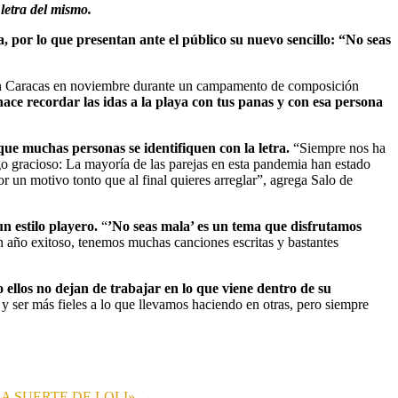
letra del mismo.
 por lo que presentan ante el público su nuevo sencillo: “No seas
en Caracas en noviembre durante un campamento de composición
ace recordar las idas a la playa con tus panas y con esa persona
que muchas personas se identifiquen con la letra.
“Siempre nos ha
go gracioso: La mayoría de las parejas en esta pandemia han estado
r un motivo tonto que al final quieres arreglar”, agrega Salo de
n estilo playero.
“
’No seas mala’ es un tema que disfrutamos
 año exitoso, tenemos muchas canciones escritas y bastantes
 ellos no dejan de trabajar en lo que viene dentro de su
 ser más fieles a lo que llevamos haciendo en otras, pero siempre
A SUERTE DE LOLI»
→