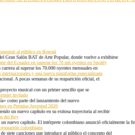
onquistó al público en Bogotá
 del Gran Salón BAT de Arte Popular, donde vuelve a exhibirse
orte del Ecuador en superar los 70 mil oyentes en Spotify
u carrera al superar los 70.000 oyentes mensuales en
s internacionales y una nueva plataforma especializada
ional. A pocas semanas de su reaparición oficial, el
proyecto musical con un primer sencillo que se
primer invitado
 día» como parte del lanzamiento del nuevo
ones en Premios Juventud 2026
ndo un nuevo capítulo en su exitosa trayectoria al recibir
os del Rey
 un nuevo capítulo. El intérprete colombiano anunció oficialmente la f
l reggaetón colombiano
e siete canciones que introduce al público el concepto del