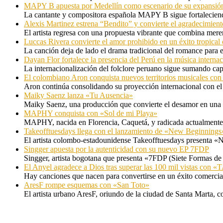
MAPY B apuesta por Medellín como escenario de su expansión
La cantante y compositora española MAPY B sigue fortaleciendo
Alexis Martinez estrena “Bendito” y convierte el agradecimient
El artista regresa con una propuesta vibrante que combina me
Luccas Rivera convierte el amor prohibido en un éxito tropica
La canción deja de lado el drama tradicional del romance para 
Dayan Flor fortalece la presencia del Perú en la música internac
La internacionalización del folclore peruano sigue sumando capí
El colombiano Aron conquista nuevos territorios musicales co
Aron continúa consolidando su proyección internacional con el
Maiky Saenz lanza «Tu Ausencia»
Maiky Saenz, una producción que convierte el desamor en una hi
MAPHY conquista con «Sol de mi Playa»
MAPHY, nacida en Florencia, Caquetá, y radicada actualmente e
Takeofftuesdays llega con el lanzamiento de «New Beginnings
El artista colombo-estadounidense Takeofftuesdays presenta «N
Singger apuesta por la autenticidad con su nuevo EP 7FDP
Singger, artista bogotana que presenta «7FDP (Siete Formas de
El Anyel agradece a Dios tras superar las 100 mil vistas con
Hay canciones que nacen para convertirse en un éxito comercia
AresF rompe esquemas con «San Toto»
El artista urbano AresF, oriundo de la ciudad de Santa Marta, c