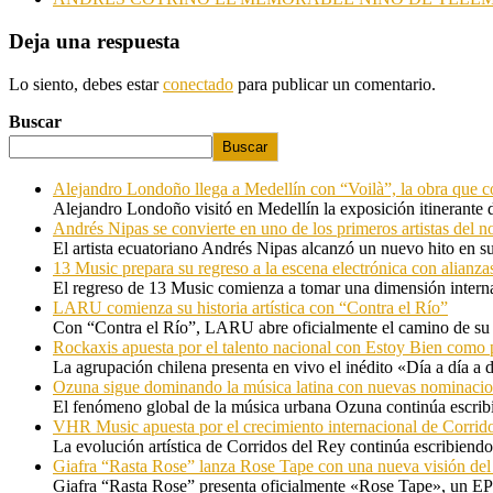
Deja una respuesta
Lo siento, debes estar
conectado
para publicar un comentario.
Buscar
Buscar
Alejandro Londoño llega a Medellín con “Voilà”, la obra que c
Alejandro Londoño visitó en Medellín la exposición itinerante
Andrés Nipas se convierte en uno de los primeros artistas del n
El artista ecuatoriano Andrés Nipas alcanzó un nuevo hito en s
13 Music prepara su regreso a la escena electrónica con alianza
El regreso de 13 Music comienza a tomar una dimensión internac
LARU comienza su historia artística con “Contra el Río”
Con “Contra el Río”, LARU abre oficialmente el camino de su 
Rockaxis apuesta por el talento nacional con Estoy Bien como 
La agrupación chilena presenta en vivo el inédito «Día a día a
Ozuna sigue dominando la música latina con nuevas nominaci
El fenómeno global de la música urbana Ozuna continúa escribie
VHR Music apuesta por el crecimiento internacional de Corrid
La evolución artística de Corridos del Rey continúa escribiendo
Giafra “Rasta Rose” lanza Rose Tape con una nueva visión de
Giafra “Rasta Rose” presenta oficialmente «Rose Tape», un EP d