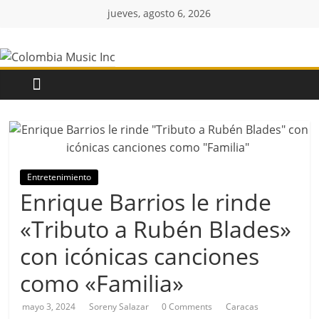
Saltar
jueves, agosto 6, 2026
al
Colombia
contenido
Music
Inc
Colombia
Music
Entretenimiento
Inc
Enrique Barrios le rinde
«Tributo a Rubén Blades»
con icónicas canciones
como «Familia»
mayo 3, 2024
Soreny Salazar
0 Comments
Caracas