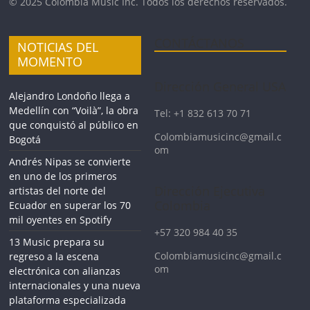
© 2025 Colombia Music Inc. Todos los derechos reservados.
CONTÁCTANOS
NOTICIAS DEL
MOMENTO
Dirección General USA
Alejandro Londoño llega a
Medellín con “Voilà”, la obra
Tel: +1 832 613 70 71
que conquistó al público en
Colombiamusicinc@gmail.c
Bogotá
om
Andrés Nipas se convierte
en uno de los primeros
Dirección Ejecutiva
artistas del norte del
Colombia
Ecuador en superar los 70
mil oyentes en Spotify
+57 320 984 40 35
13 Music prepara su
Colombiamusicinc@gmail.c
regreso a la escena
om
electrónica con alianzas
internacionales y una nueva
plataforma especializada