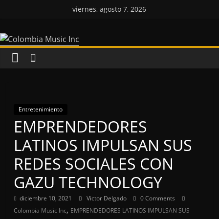
Saltar
viernes, agosto 7, 2026
al
Colombia
contenido
Music
Inc
Colombia
Entretenimiento
Music
EMPRENDEDORES
Inc
LATINOS IMPULSAN SUS
REDES SOCIALES CON
GAZU TECHNOLOGY
diciembre 10, 2021
Victor Delgado
0 Comments
,
Colombia Music Inc
EMPRENDEDORES LATINOS IMPULSAN SUS