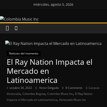
Saltar
miércoles, agosto 5, 2026
al
Colombia
contenido
Music
Inc
Colombia
Noticias del momento
Music
El Ray Nation Impacta el
Inc
Mercado en
Latinoamerica
octubre 26, 2022
Victor Delgado
0 Comments
Caracas
,
,
,
Venezuela
Colombia Bogota
Colombia Music Inc
El Ray Nation
,
Impacta el Mercado en Latinoamerica
Venezuela Music Inc