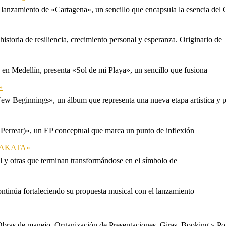
 lanzamiento de «Cartagena», un sencillo que encapsula la esencia del 
storia de resiliencia, crecimiento personal y esperanza. Originario de
n Medellín, presenta «Sol de mi Playa», un sencillo que fusiona
»
ew Beginnings», un álbum que representa una nueva etapa artística y p
 Perrear)», un EP conceptual que marca un punto de inflexión
 «TAKATA»
l y otras que terminan transformándose en el símbolo de
ontinúa fortaleciendo su propuesta musical con el lanzamiento
s. Obras de manejo, Organización de Presentaciones, Giras, Booking y P