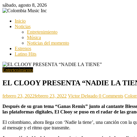
Saltar
sábado, agosto 8, 2026
al
contenido
Colombia
Inicio
Music
Noticias
Inc
Entretenimiento
Música
Colombia
Noticias del momento
Music
Estrenos
Inc
Latino Hits
Entretenimiento
EL CLOOY PRESENTA “NADIE LA TIE
febrero 23, 2022
febrero 23, 2022
Victor Delgado
0 Comments
Colom
Después de su gran tema “Ganas Remix” junto al cantante Blessed 
las plataformas digitales, El Clooy se puso en el radar de las gr
El colombiano, ahora llega con ‘Nadie la tiene’, una canción con la qu
al mensaje y el ritmo que transmite.