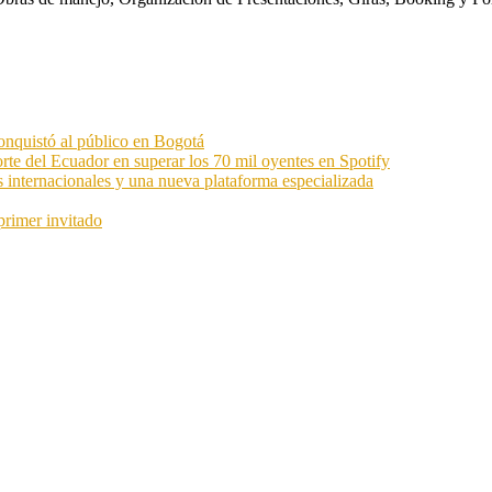
onquistó al público en Bogotá
orte del Ecuador en superar los 70 mil oyentes en Spotify
s internacionales y una nueva plataforma especializada
primer invitado