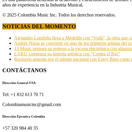
años de experiencia en la Industria Musical.
© 2025 Colombia Music Inc. Todos los derechos reservados.
NOTICIAS DEL MOMENTO
Alejandro Londoño llega a Medellín con “Voilà”, la obra que c
Andrés Nipas se convierte en uno de los primeros artistas del n
13 Music prepara su regreso a la escena electrónica con alianza
LARU comienza su historia artística con “Contra el Río”
Rockaxis apuesta por el talento nacional con Estoy Bien como 
CONTÁCTANOS
Dirección General USA
Tel: +1 832 613 70 71
Colombiamusicinc@gmail.com
Dirección Ejecutiva Colombia
+57 320 984 40 35