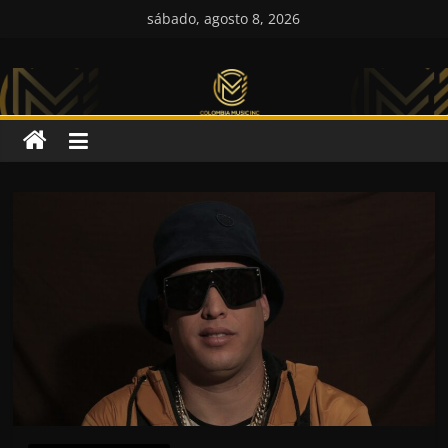
Saltar
sábado, agosto 8, 2026
al
Colombia
contenido
Music
Inc
Colombia
Music
Inc