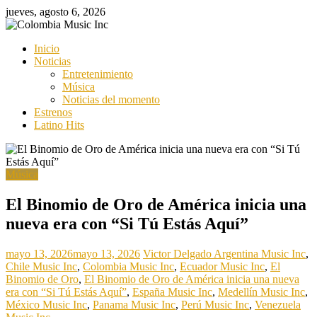
Saltar
jueves, agosto 6, 2026
al
contenido
Colombia
Inicio
Music
Noticias
Inc
Entretenimiento
Música
Colombia
Noticias del momento
Music
Estrenos
Inc
Latino Hits
Música
El Binomio de Oro de América inicia una
nueva era con “Si Tú Estás Aquí”
mayo 13, 2026
mayo 13, 2026
Victor Delgado
Argentina Music Inc
,
Chile Music Inc
,
Colombia Music Inc
,
Ecuador Music Inc
,
El
Binomio de Oro
,
El Binomio de Oro de América inicia una nueva
era con “Si Tú Estás Aquí”
,
España Music Inc
,
Medellín Music Inc
,
México Music Inc
,
Panama Music Inc
,
Perú Music Inc
,
Venezuela