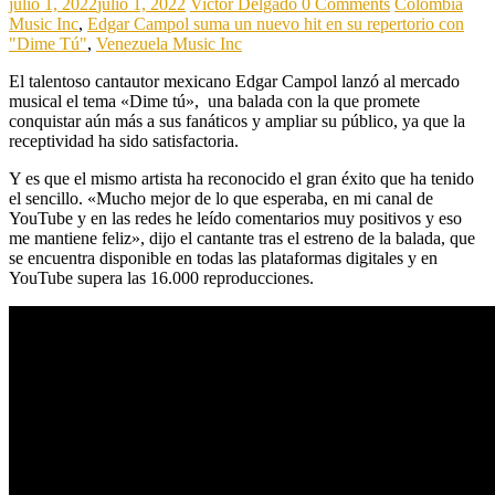
julio 1, 2022
julio 1, 2022
Victor Delgado
0 Comments
Colombia
Music Inc
,
Edgar Campol suma un nuevo hit en su repertorio con
"Dime Tú"
,
Venezuela Music Inc
El talentoso cantautor mexicano Edgar Campol lanzó al mercado
musical el tema «Dime tú», una balada con la que promete
conquistar aún más a sus fanáticos y ampliar su público, ya que la
receptividad ha sido satisfactoria.
Y es que el mismo artista ha reconocido el gran éxito que ha tenido
el sencillo. «Mucho mejor de lo que esperaba, en mi canal de
YouTube y en las redes he leído comentarios muy positivos y eso
me mantiene feliz», dijo el cantante tras el estreno de la balada, que
se encuentra disponible en todas las plataformas digitales y en
YouTube supera las 16.000 reproducciones.