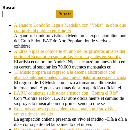
Buscar
Buscar
Alejandro Londoño llega a Medellín con “Voilà”, la obra que
conquistó al público en Bogotá
Alejandro Londoño visitó en Medellín la exposición itinerante
del Gran Salón BAT de Arte Popular, donde vuelve a
exhibirse
Andrés Nipas se convierte en uno de los primeros artistas del
norte del Ecuador en superar los 70 mil oyentes en Spotify
El artista ecuatoriano Andrés Nipas alcanzó un nuevo hito en
su carrera al superar los 70.000 oyentes mensuales en
13 Music prepara su regreso a la escena electrónica con
alianzas internacionales y una nueva plataforma especializada
El regreso de 13 Music comienza a tomar una dimensión
internacional. A pocas semanas de su reaparición oficial, el
LARU comienza su historia artística con “Contra el Río”
Con “Contra el Río”, LARU abre oficialmente el camino de
su proyecto musical con un primer sencillo que se
Rockaxis apuesta por el talento nacional con Estoy Bien
como primer invitado
La agrupación chilena presenta en vivo el inédito «Día a día a
día» como parte del lanzamiento del nuevo
Ozuna sigue dominando la música latina con nuevas