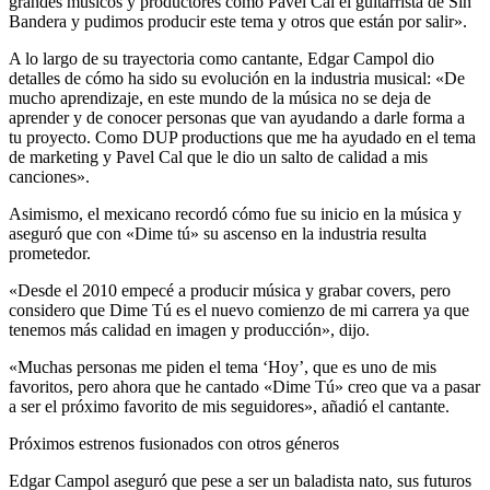
grandes músicos y productores como Pavel Cal el guitarrista de Sin
Bandera y pudimos producir este tema y otros que están por salir».
A lo largo de su trayectoria como cantante, Edgar Campol dio
detalles de cómo ha sido su evolución en la industria musical: «De
mucho aprendizaje, en este mundo de la música no se deja de
aprender y de conocer personas que van ayudando a darle forma a
tu proyecto. Como DUP productions que me ha ayudado en el tema
de marketing y Pavel Cal que le dio un salto de calidad a mis
canciones».
Asimismo, el mexicano recordó cómo fue su inicio en la música y
aseguró que con «Dime tú» su ascenso en la industria resulta
prometedor.
«Desde el 2010 empecé a producir música y grabar covers, pero
considero que Dime Tú es el nuevo comienzo de mi carrera ya que
tenemos más calidad en imagen y producción», dijo.
«Muchas personas me piden el tema ‘Hoy’, que es uno de mis
favoritos, pero ahora que he cantado «Dime Tú» creo que va a pasar
a ser el próximo favorito de mis seguidores», añadió el cantante.
Próximos estrenos fusionados con otros géneros
Edgar Campol aseguró que pese a ser un baladista nato, sus futuros