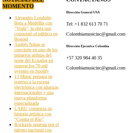
MOMENTO
Dirección General USA
Alejandro Londoño
llega a Medellín con
Tel: +1 832 613 70 71
“Voilà”, la obra que
conquistó al público en
Colombiamusicinc@gmail.com
Bogotá
Andrés Nipas se
Dirección Ejecutiva Colombia
convierte en uno de los
primeros artistas del
+57 320 984 40 35
norte del Ecuador en
superar los 70 mil
Colombiamusicinc@gmail.com
oyentes en Spotify
13 Music prepara su
regreso a la escena
electrónica con alianzas
internacionales y una
nueva plataforma
especializada
LARU comienza su
historia artística con
“Contra el Río”
Rockaxis apuesta por el
talento nacional con