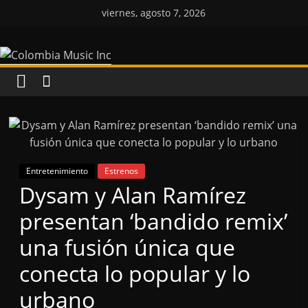
Saltar
viernes, agosto 7, 2026
al
Colombia
contenido
Music
Inc
Colombia
Music
Entretenimiento
Estrenos
Inc
Dysam y Alan Ramírez
presentan ‘bandido remix’
una fusión única que
conecta lo popular y lo
urbano