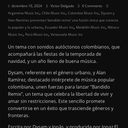
diciembre 10, 2024
Victor Delgado
0 Comments
,
,
,
Argentina Music Inc
Chile Music Inc
Colombia Music Inc
Dysam y
Alan Ramírez presentan ‘bandido remix’ una fusión única que conecta
,
,
,
lo popular y lo urbano
Ecuador Music Inc
Medellín Music Inc
México
,
,
Music Inc
Perú Music Inc
Venezuela Music Inc
Un tema con sonidos autóctonos colombianos, que
acompañará las fiestas de la temporada de
navidad, y un año lleno de buena música.
Dysam, referente en el género urbano, y Alan
Ramírez, destacado intérprete de música popular
colombiana, unen fuerzas para lanzar “Bandido
Remix”, un tema que celebra la libertad de vivir y
amar sin restricciones. Este sencillo promete
convertirse en un éxito que trasciende géneros y
fronteras.
Escrita por Dysam y Jonás, y producida por Jonaz El