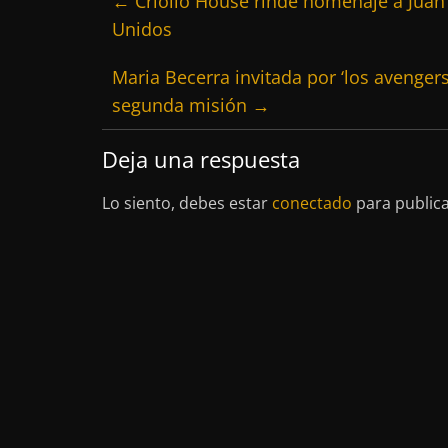
←
Criollo House rinde homenaje a Juan 
Unidos
Maria Becerra invitada por ‘los avenger
segunda misión
→
Deja una respuesta
Lo siento, debes estar
conectado
para public