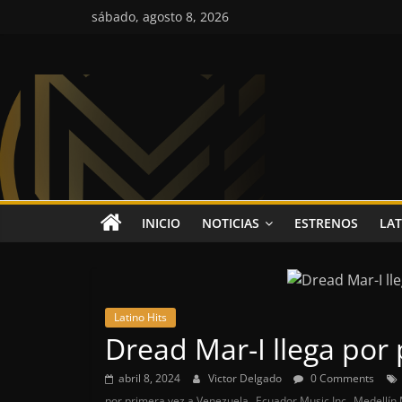
Saltar
sábado, agosto 8, 2026
al
contenido
Colombia
Music
Inc
Colombia
INICIO
NOTICIAS
ESTRENOS
LAT
Music
Inc
Latino Hits
Dread Mar-I llega por
abril 8, 2024
Victor Delgado
0 Comments
,
,
por primera vez a Venezuela
Ecuador Music Inc
Medellín 