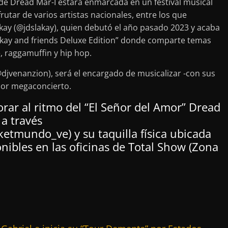
 de Dread Mar-I estará enmarcada en un festival musical
rutar de varios artistas nacionales, entre los que
ay (@jdslakay), quien debutó el año pasado 2023 y acaba
kay and friends Deluxe Edition” donde comparte temas
, raggamuffin y hip hop.
djvenanzion), será el encargado de musicalizar -con sus
dor megaconcierto.
llorar al ritmo del “El Señor del Amor” Dread
 a través
ketmundo_ve) y su taquilla física ubicada
nibles en las oficinas de Total Show (Zona