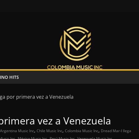
INO HITS
 primera vez a Venezuela
,
,
,
Argentina Music Inc
Chile Music Inc
Colombia Music Inc
Dread Mar-I llega
,
,
,
Music Inc
México Music Inc
Perú Music Inc
Venezuela Music Inc