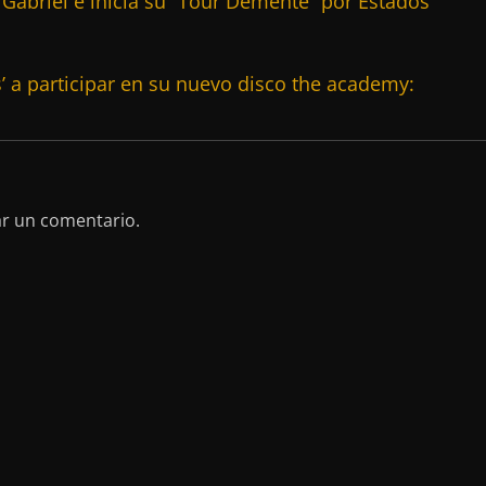
Gabriel e inicia su “Tour Demente” por Estados
s’ a participar en su nuevo disco the academy:
ar un comentario.