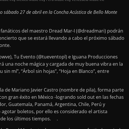
mo sábado 27 de abril en la Concha Acústica de Bello Monte
s fanáticos del maestro Dread Mar-I (@dreadmari) podrán
oncierto que se estará llevando a cabo el próximo sábado
onte.
owve), Tu Evento (@tueventopl) e Iguana Producciones
dará una noche mágica y cargada de muy buena vibra en la
sin mí”, “Árbol sin hojas”, “Hoja en Blanco”, entre
la de Mariano Javier Castro (nombre de pila), forma parte
 con gran éxito en México -logrando sold out en las fechas
ador, Guatemala, Panamá, Argentina, Chile, Perú y
gotar boletos, por ello es considerado el artista
o de los últimos tiempos. .