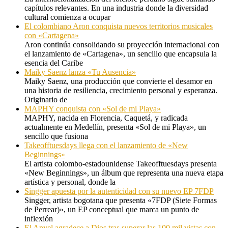
capítulos relevantes. En una industria donde la diversidad
cultural comienza a ocupar
El colombiano Aron conquista nuevos territorios musicales
con «Cartagena»
Aron continúa consolidando su proyección internacional con
el lanzamiento de «Cartagena», un sencillo que encapsula la
esencia del Caribe
Maiky Saenz lanza «Tu Ausencia»
Maiky Saenz, una producción que convierte el desamor en
una historia de resiliencia, crecimiento personal y esperanza.
Originario de
MAPHY conquista con «Sol de mi Playa»
MAPHY, nacida en Florencia, Caquetá, y radicada
actualmente en Medellín, presenta «Sol de mi Playa», un
sencillo que fusiona
Takeofftuesdays llega con el lanzamiento de «New
Beginnings»
El artista colombo-estadounidense Takeofftuesdays presenta
«New Beginnings», un álbum que representa una nueva etapa
artística y personal, donde la
Singger apuesta por la autenticidad con su nuevo EP 7FDP
Singger, artista bogotana que presenta «7FDP (Siete Formas
de Perrear)», un EP conceptual que marca un punto de
inflexión
El Anyel agradece a Dios tras superar las 100 mil vistas con