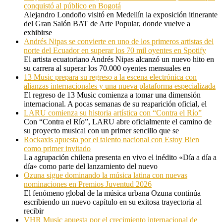
conquistó al público en Bogotá
Alejandro Londoño visitó en Medellín la exposición itinerante
del Gran Salón BAT de Arte Popular, donde vuelve a
exhibirse
Andrés Nipas se convierte en uno de los primeros artistas del
norte del Ecuador en superar los 70 mil oyentes en Spotify
El artista ecuatoriano Andrés Nipas alcanzó un nuevo hito en
su carrera al superar los 70.000 oyentes mensuales en
13 Music prepara su regreso a la escena electrónica con
alianzas internacionales y una nueva plataforma especializada
El regreso de 13 Music comienza a tomar una dimensión
internacional. A pocas semanas de su reaparición oficial, el
LARU comienza su historia artística con “Contra el Río”
Con “Contra el Río”, LARU abre oficialmente el camino de
su proyecto musical con un primer sencillo que se
Rockaxis apuesta por el talento nacional con Estoy Bien
como primer invitado
La agrupación chilena presenta en vivo el inédito «Día a día a
día» como parte del lanzamiento del nuevo
Ozuna sigue dominando la música latina con nuevas
nominaciones en Premios Juventud 2026
El fenómeno global de la música urbana Ozuna continúa
escribiendo un nuevo capítulo en su exitosa trayectoria al
recibir
VHR Music apuesta por el crecimiento internacional de