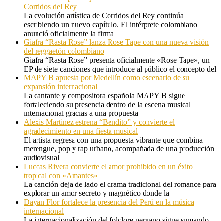
Corridos del Rey
La evolución artística de Corridos del Rey continúa
escribiendo un nuevo capítulo. El intérprete colombiano
anunció oficialmente la firma
Giafra “Rasta Rose” lanza Rose Tape con una nueva visión
del reggaetón colombiano
Giafra “Rasta Rose” presenta oficialmente «Rose Tape», un
EP de siete canciones que introduce al público el concepto del
MAPY B apuesta por Medellín como escenario de su
expansión internacional
La cantante y compositora española MAPY B sigue
fortaleciendo su presencia dentro de la escena musical
internacional gracias a una propuesta
Alexis Martinez estrena “Bendito” y convierte el
agradecimiento en una fiesta musical
El artista regresa con una propuesta vibrante que combina
merengue, pop y rap urbano, acompañada de una producción
audiovisual
Luccas Rivera convierte el amor prohibido en un éxito
tropical con «Amantes»
La canción deja de lado el drama tradicional del romance para
explorar un amor secreto y magnético donde la
Dayan Flor fortalece la presencia del Perú en la música
internacional
La internacionalización del folclore peruano sigue sumando