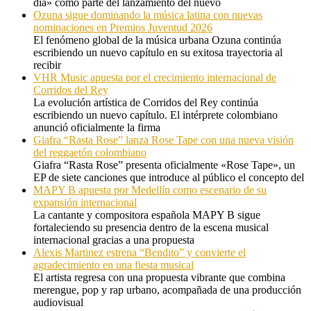
día» como parte del lanzamiento del nuevo
Ozuna sigue dominando la música latina con nuevas
nominaciones en Premios Juventud 2026
El fenómeno global de la música urbana Ozuna continúa
escribiendo un nuevo capítulo en su exitosa trayectoria al
recibir
VHR Music apuesta por el crecimiento internacional de
Corridos del Rey
La evolución artística de Corridos del Rey continúa
escribiendo un nuevo capítulo. El intérprete colombiano
anunció oficialmente la firma
Giafra “Rasta Rose” lanza Rose Tape con una nueva visión
del reggaetón colombiano
Giafra “Rasta Rose” presenta oficialmente «Rose Tape», un
EP de siete canciones que introduce al público el concepto del
MAPY B apuesta por Medellín como escenario de su
expansión internacional
La cantante y compositora española MAPY B sigue
fortaleciendo su presencia dentro de la escena musical
internacional gracias a una propuesta
Alexis Martinez estrena “Bendito” y convierte el
agradecimiento en una fiesta musical
El artista regresa con una propuesta vibrante que combina
merengue, pop y rap urbano, acompañada de una producción
audiovisual