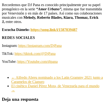
Recordemos que DJ Pana es conocido principalmente por su papel
protagónico en la serie
“Amor Urbano”,
misma que fue transmitida
por Venevisión y en más de 17 países. Así como sus colaboraciones
musicales con
Melody, Roberto Blades, Kiara, Thomaz, Erick
J,
entre otros.
Escucha Dámelo:
https://song.link/i/1587839487
REDES SOCIALES
Instagram:
https://instagram.com/DjPana
TikTok:
https://tiktok.com/@DjPana
YouTube:
https://Youtube.com/djpana
←
Alfredo Abreu nominado a los Latin Grammy 2021 junto a
Caramelos de Cianuro
El cinético Daniel Pérez Mora, de Venezuela para el mundo
→
Deja una respuesta