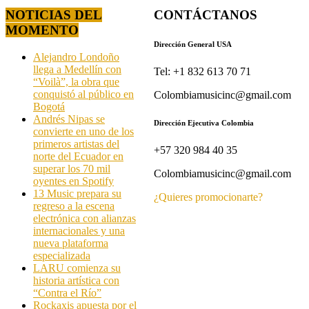
NOTICIAS DEL
CONTÁCTANOS
MOMENTO
Dirección General USA
Alejandro Londoño
llega a Medellín con
Tel: +1 832 613 70 71
“Voilà”, la obra que
conquistó al público en
Colombiamusicinc@gmail.com
Bogotá
Andrés Nipas se
Dirección Ejecutiva Colombia
convierte en uno de los
primeros artistas del
+57 320 984 40 35
norte del Ecuador en
superar los 70 mil
Colombiamusicinc@gmail.com
oyentes en Spotify
13 Music prepara su
¿Quieres promocionarte?
regreso a la escena
electrónica con alianzas
internacionales y una
nueva plataforma
especializada
LARU comienza su
historia artística con
“Contra el Río”
Rockaxis apuesta por el