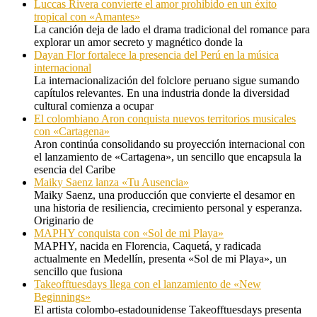
Luccas Rivera convierte el amor prohibido en un éxito
tropical con «Amantes»
La canción deja de lado el drama tradicional del romance para
explorar un amor secreto y magnético donde la
Dayan Flor fortalece la presencia del Perú en la música
internacional
La internacionalización del folclore peruano sigue sumando
capítulos relevantes. En una industria donde la diversidad
cultural comienza a ocupar
El colombiano Aron conquista nuevos territorios musicales
con «Cartagena»
Aron continúa consolidando su proyección internacional con
el lanzamiento de «Cartagena», un sencillo que encapsula la
esencia del Caribe
Maiky Saenz lanza «Tu Ausencia»
Maiky Saenz, una producción que convierte el desamor en
una historia de resiliencia, crecimiento personal y esperanza.
Originario de
MAPHY conquista con «Sol de mi Playa»
MAPHY, nacida en Florencia, Caquetá, y radicada
actualmente en Medellín, presenta «Sol de mi Playa», un
sencillo que fusiona
Takeofftuesdays llega con el lanzamiento de «New
Beginnings»
El artista colombo-estadounidense Takeofftuesdays presenta