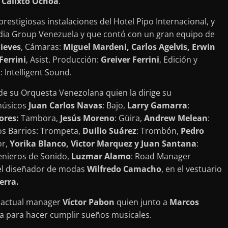
:
Calixto Ochoa
.
estigiosas instalaciones del Hotel Pipo Internacional, y
ia Group Venezuela y que contó con un gran equipo de
ieves
, Cámaras:
Miguel Mardeni, Carlos Agelvis, Erwin
Ferrini
, Asist. Producción:
Greiver Ferrini
, Edición y
: Intelligent Sound.
 de su Orquesta Venezolana quien la dirige su
músicos
Juan Carlos Navas
: Bajo,
Larry Gamarra
:
ores:
Tambora,
Jesús Moreno
: Güira,
Andrew Melean
:
os Barrios: Trompeta,
Duilio Suárez
: Trombón,
Pedro
or,
Yorika Blanco, Victor Marquez y Juan Santana
:
genieros de Sonido,
Luzmar Alamo
: Road Manager
 el diseñador de modas
Wilfredo Camacho
, en el vestuario
erra.
u actual manager
Víctor Pabon
quien junto a
Marcos
cta para hacer cumplir sueños musicales.