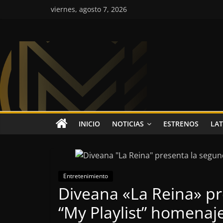
Saltar
viernes, agosto 7, 2026
al
contenido
Colombia
Music
Inc
Colombia
INICIO
NOTICIAS
ESTRENOS
LAT
Music
Inc
Entretenimiento
Diveana «La Reina» pr
“My Playlist” homenaje