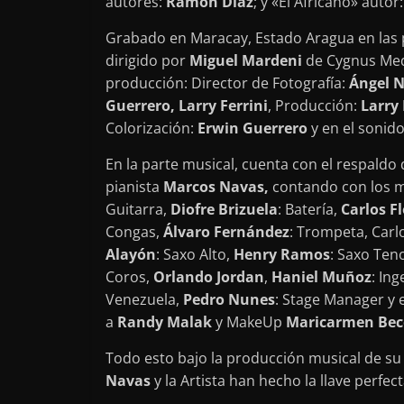
autores:
Ramón Díaz
; y «El Africano» autor
Grabado en Maracay, Estado Aragua en las pr
dirigido por
Miguel Mardeni
de Cygnus Med
producción: Director de Fotografía:
Ángel N
Guerrero, Larry Ferrini
, Producción:
Larry 
Colorización:
Erwin Guerrero
y en el sonido
En la parte musical, cuenta con el respaldo
pianista
Marcos Navas,
contando con los 
Guitarra,
Diofre Brizuela
: Batería,
Carlos Fl
Congas,
Álvaro Fernández
: Trompeta, Carl
Alayón
: Saxo Alto,
Henry Ramos
: Saxo Ten
Coros,
Orlando Jordan
,
Haniel Muñoz
: In
Venezuela,
Pedro Nunes
: Stage Manager y
a
Randy Malak
y MakeUp
Maricarmen Bec
Todo esto bajo la producción musical de s
Navas
y la Artista han hecho la llave perfe