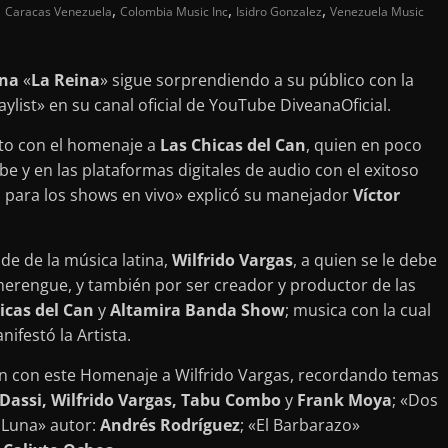
,
,
,
Caracas Venezuela
Colombia Music Inc
Isidro Gonzalez
Venezuela Music
ana
«
La Reina
» sigue sorprendiendo a su público con la
list» en su canal oficial de YouTube DiveanaOficial.
ito con el homenaje a
Las Chicas del Can
, quien en poco
e y en las plataformas digitales de audio con el exitoso
 para los shows en vivo» explicó su manejador
Víctor
de de la música latina,
Wilfrido Vargas
, a quien se le debe
 merengue, y también por ser creador y productor de las
icas del Can
y
Altamira Banda Show
; musica con la cual
nifestó la Artista.
ón con este Homenaje a Wilfrido Vargas, recordando temas
i Dassi, Wilfrido Vargas, Tabu Combo
y
Frank Moya
; «Dos
a Luna» autor:
Andrés Rodríguez
; «El Barbarazo»