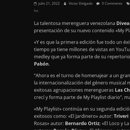
julio 21, 2022
Victor Delgado
0 Comments
Inc
La talentosa merenguera venezolana
Dive
presentación de su nuevo contenido «My Play
«Y es que la primera edición fue todo un éx
tiempo ya tiene millones de vistas en YouTub
medley que ya forma parte de su repertorio
Pabón
.
“Ahora es el turno de homenajear a un gran
la internacionalización del género musical
exitosas agrupaciones merengueras
Las Ch
crecí y forma parte de My Playlist diario”, ma
«My Playlist» continúa en su segunda edici
exitosos como: «El Jardinero» autor:
Triver
Rosas» autor:
Bernardo Ortiz
; «El Loco y L