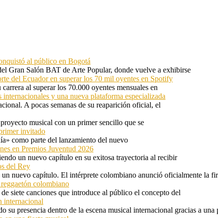
onquistó al público en Bogotá
 del Gran Salón BAT de Arte Popular, donde vuelve a exhibirse
orte del Ecuador en superar los 70 mil oyentes en Spotify
u carrera al superar los 70.000 oyentes mensuales en
s internacionales y una nueva plataforma especializada
ional. A pocas semanas de su reaparición oficial, el
proyecto musical con un primer sencillo que se
primer invitado
 día» como parte del lanzamiento del nuevo
ones en Premios Juventud 2026
ndo un nuevo capítulo en su exitosa trayectoria al recibir
os del Rey
 un nuevo capítulo. El intérprete colombiano anunció oficialmente la f
l reggaetón colombiano
e siete canciones que introduce al público el concepto del
 internacional
 su presencia dentro de la escena musical internacional gracias a una 