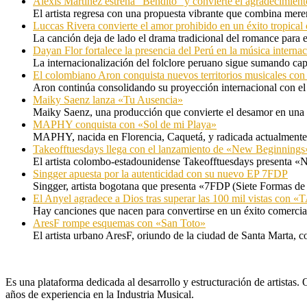
Alexis Martinez estrena “Bendito” y convierte el agradecimient
El artista regresa con una propuesta vibrante que combina me
Luccas Rivera convierte el amor prohibido en un éxito tropica
La canción deja de lado el drama tradicional del romance para 
Dayan Flor fortalece la presencia del Perú en la música internac
La internacionalización del folclore peruano sigue sumando capí
El colombiano Aron conquista nuevos territorios musicales co
Aron continúa consolidando su proyección internacional con el
Maiky Saenz lanza «Tu Ausencia»
Maiky Saenz, una producción que convierte el desamor en una hi
MAPHY conquista con «Sol de mi Playa»
MAPHY, nacida en Florencia, Caquetá, y radicada actualmente e
Takeofftuesdays llega con el lanzamiento de «New Beginnings
El artista colombo-estadounidense Takeofftuesdays presenta «N
Singger apuesta por la autenticidad con su nuevo EP 7FDP
Singger, artista bogotana que presenta «7FDP (Siete Formas de
El Anyel agradece a Dios tras superar las 100 mil vistas con
Hay canciones que nacen para convertirse en un éxito comercia
AresF rompe esquemas con «San Toto»
El artista urbano AresF, oriundo de la ciudad de Santa Marta, c
Es una plataforma dedicada al desarrollo y estructuración de artista
años de experiencia en la Industria Musical.