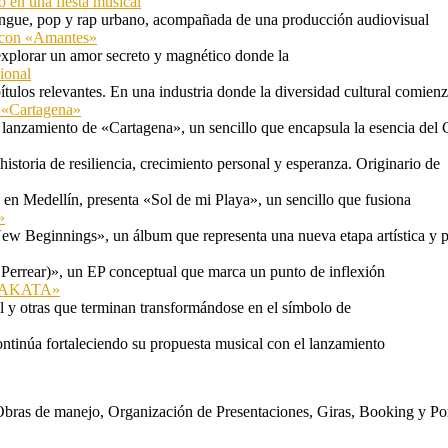
o en una fiesta musical
rengue, pop y rap urbano, acompañada de una producción audiovisual
l con «Amantes»
explorar un amor secreto y magnético donde la
ional
tulos relevantes. En una industria donde la diversidad cultural comien
n «Cartagena»
 lanzamiento de «Cartagena», un sencillo que encapsula la esencia del 
storia de resiliencia, crecimiento personal y esperanza. Originario de
n Medellín, presenta «Sol de mi Playa», un sencillo que fusiona
»
ew Beginnings», un álbum que representa una nueva etapa artística y p
 Perrear)», un EP conceptual que marca un punto de inflexión
 «TAKATA»
l y otras que terminan transformándose en el símbolo de
ontinúa fortaleciendo su propuesta musical con el lanzamiento
s. Obras de manejo, Organización de Presentaciones, Giras, Booking y P