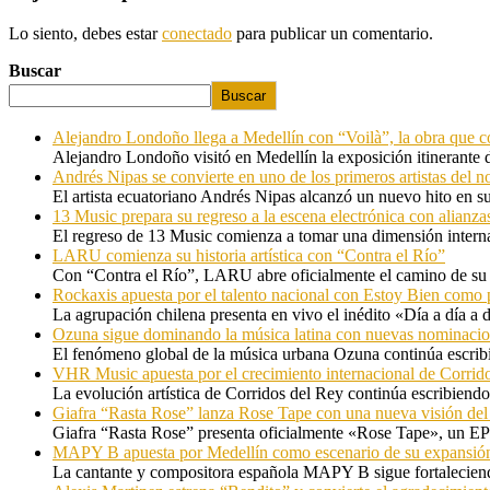
Lo siento, debes estar
conectado
para publicar un comentario.
Buscar
Buscar
Alejandro Londoño llega a Medellín con “Voilà”, la obra que c
Alejandro Londoño visitó en Medellín la exposición itinerante
Andrés Nipas se convierte en uno de los primeros artistas del n
El artista ecuatoriano Andrés Nipas alcanzó un nuevo hito en s
13 Music prepara su regreso a la escena electrónica con alianza
El regreso de 13 Music comienza a tomar una dimensión internac
LARU comienza su historia artística con “Contra el Río”
Con “Contra el Río”, LARU abre oficialmente el camino de su 
Rockaxis apuesta por el talento nacional con Estoy Bien como 
La agrupación chilena presenta en vivo el inédito «Día a día a
Ozuna sigue dominando la música latina con nuevas nominaci
El fenómeno global de la música urbana Ozuna continúa escribie
VHR Music apuesta por el crecimiento internacional de Corrid
La evolución artística de Corridos del Rey continúa escribiendo
Giafra “Rasta Rose” lanza Rose Tape con una nueva visión de
Giafra “Rasta Rose” presenta oficialmente «Rose Tape», un EP d
MAPY B apuesta por Medellín como escenario de su expansión
La cantante y compositora española MAPY B sigue fortaleciendo