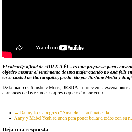
El videoclip oficial de «DILE A ÉL» es una propuesta poco convencio
objetivo mostrar el sentimiento de una mujer cuando no está feliz en
en la ciudad de Barranquilla, producido por Sushine Media y dirigi
De la mano de Sunshine Music,
JESDA
irrumpe en la escena musical
abrebocas de las grandes sorpresas que están por venir.
←
Banny Kosta regresa “Amando” a su fanaticada
Anny y Mabel Yeah se unen para poner bailar a todos con su
Deja una respuesta